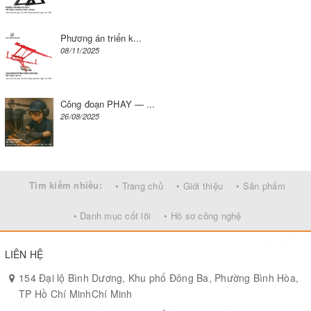
Phương án triển k...
08/11/2025
Công đoạn PHAY — ...
26/08/2025
Tìm kiếm nhiều:
• Trang chủ
• Giới thiệu
• Sản phẩm
• Danh mục cốt lõi
• Hồ sơ công nghệ
LIÊN HỆ
154 Đại lộ Bình Dương, Khu phố Đông Ba, Phường Bình Hòa,
TP Hồ Chí MinhChí Minh