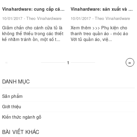
Vinahardware: cung cấp các sản phẩm phụ kiện chốt giảm chấn cho cánh cửa tủ
Vinahardware: sản xuất và cung cấp phụ kiện cho thanh treo quần áo - móc áo
10/01/2017 - Theo Vinahardware
10/01/2017 - Theo Vinahardware
Giảm chấn cho cánh cửa tủ là
Xem thêm >>> Phụ kiện cho
không thể thiếu trong các thiết
thanh treo quần áo - móc áo
kế nhằm tránh ồn, một số t...
Với tủ quần áo, việ...
«
»
1
DANH MỤC
Sản phẩm
Giới thiệu
Kiến thức ngành gỗ
BÀI VIẾT KHÁC