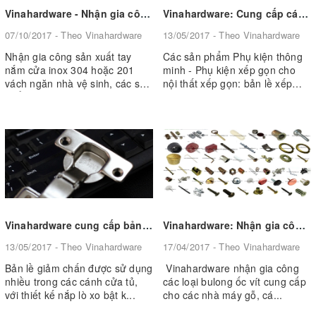
Vinahardware - Nhận gia công sản xuất tay nắm cửa inox 304 hoặc 201 vách ngăn nhà vệ sinh
Vinahardware: Cung cấp các sản phẩm Phụ kiện thông minh - Phụ kiện xếp gọn cho nội thất xếp gọn
07/10/2017 - Theo Vinahardware
13/05/2017 - Theo Vinahardware
Nhận gia công sản xuất tay
Các sản phẩm Phụ kiện thông
nắm cửa inox 304 hoặc 201
minh - Phụ kiện xếp gọn cho
vách ngăn nhà vệ sinh, các sản
nội thất xếp gọn: bản lề xếp
phẩ...
gọ...
Vinahardware cung cấp bản lề giảm chấn các thương hiệu Vina và theo yêu cầu
Vinahardware: Nhận gia công các loại bulong, ốc vít, vít đầu bằng, vít ren thưa...cho ngành gỗ
13/05/2017 - Theo Vinahardware
17/04/2017 - Theo Vinahardware
Bản lề giảm chấn được sử dụng
Vinahardware nhận gia công
nhiều trong các cánh cửa tủ,
các loại bulong ốc vít cung cấp
với thiết kế nắp lò xo bật k...
cho các nhà máy gỗ, cá...