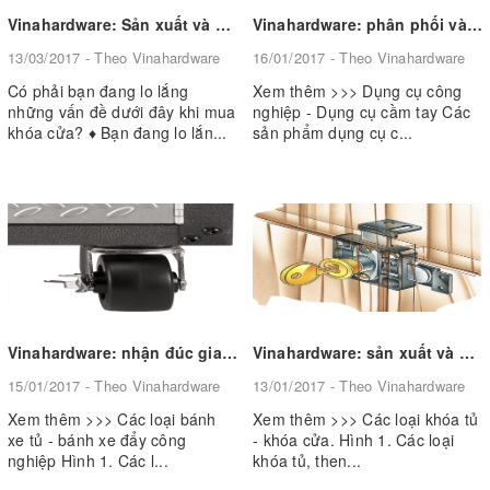
Vinahardware: Sản xuất và cung ứng các sản phẩm khóa cửa khóa tủ
Vinahardware: phân phối và cung cấp dụng cụ công nghiệp - dụng cụ cầm tay
13/03/2017 - Theo Vinahardware
16/01/2017 - Theo Vinahardware
Có phải bạn đang lo lắng
Xem thêm >>> Dụng cụ công
những vấn đề dưới đây khi mua
nghiệp - Dụng cụ cầm tay Các
khóa cửa? ♦ Bạn đang lo lắn...
sản phẩm dụng cụ c...
Vinahardware: nhận đúc gia công và cung cấp các loại bánh xe tủ - bánh xe đẩy công nghiệp
Vinahardware: sản xuất và cung ứng các loại khóa tủ - khóa cửa theo yêu cầu
15/01/2017 - Theo Vinahardware
13/01/2017 - Theo Vinahardware
Xem thêm >>> Các loại bánh
Xem thêm >>> Các loại khóa tủ
xe tủ - bánh xe đẩy công
- khóa cửa. Hình 1. Các loại
nghiệp Hình 1. Các l...
khóa tủ, then...