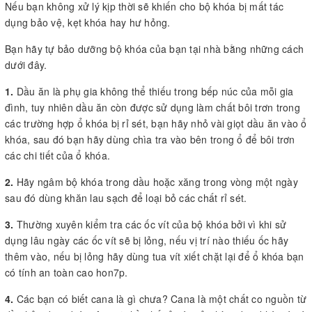
Nếu bạn không xử lý kịp thời sẽ khiến cho bộ khóa bị mất tác
dụng bảo vệ, kẹt khóa hay hư hỏng.
Bạn hãy tự bảo dưỡng bộ khóa của bạn tại nhà bằng những cách
dưới đây.
1.
Dầu ăn là phụ gia không thể thiếu trong bếp núc của mỗi gia
đình, tuy nhiên dầu ăn còn được sử dụng làm chất bôi trơn trong
các trường hợp ổ khóa bị rỉ sét, bạn hãy nhỏ vài giọt dầu ăn vào ổ
khóa, sau đó bạn hãy dùng chìa tra vào bên trong ổ để bôi trơn
các chi tiết của ổ khóa.
2.
Hãy ngâm bộ khóa trong dầu hoặc xăng trong vòng một ngày
sau đó dùng khăn lau sạch để loại bỏ các chất rỉ sét.
3.
Thường xuyên kiểm tra các ốc vít của bộ khóa bởi vì khi sử
dụng lâu ngày các ốc vít sẽ bị lỏng, nếu vị trí nào thiếu ốc hãy
thêm vào, nếu bị lỏng hãy dùng tua vít xiết chặt lại để ổ khóa bạn
có tính an toàn cao hon7p.
4.
Các bạn có biết cana là gì chưa? Cana là một chất co nguồn từ