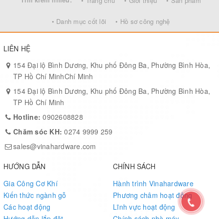
• Trang chủ
• Giới thiệu
• Sản phẩm
• Danh mục cốt lõi
• Hồ sơ công nghệ
LIÊN HỆ
154 Đại lộ Bình Dương, Khu phố Đông Ba, Phường Bình Hòa,
TP Hồ Chí MinhChí Minh
154 Đại lộ Bình Dương, Khu phố Đông Ba, Phường Bình Hòa,
TP Hồ Chí Minh
Hotline:
0902608828
Chăm sóc KH:
0274 9999 259
sales@vinahardware.com
HƯỚNG DẪN
CHÍNH SÁCH
Gia Công Cơ Khí
Hành trình Vinahardware
Kiến thức ngành gỗ
Phương châm hoạt động
Các hoạt động
Lĩnh vực hoạt động
Hướng dẫn lắp đặt
Chính sách nhà máy