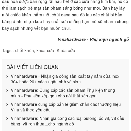
dầu hỏa được bán rộng rãi hầu hết ở các cửa hàng kim khí, nó có
thể làm sạch bề mặt sản phẩm sáng bóng như mới. Bạn hãy lấy
một chiếc khăn thấm một chút cana sau đó lau các chất bị bẩn,
băng dính, nhựa keo hay chất sơn chẳng hạn, nó sẽ nhanh chóng
bay sạch những vết bạn muốn chùi.
Vinahardware - Phụ kiện ngành gỗ
Tags :
chốt khóa
,
khoa cưa
,
Khóa cửa
BÀI VIẾT LIÊN QUAN
Vinahardware - Nhận gia công sản xuất tay nắm cửa inox
304 hoặc 201 vách ngăn nhà vệ sinh
Vinahardware: Cung cấp các sản phẩm Phụ kiện thông
minh - Phụ kiện xếp gọn cho nội thất xếp gọn
Vinahardware cung cấp bản lề giảm chấn các thương hiệu
Vina và theo yêu cầu
Vinahardware: Nhận gia công các loại bulong, ốc vít, vít đầu
bằng, vít ren thưa...cho ngành gỗ