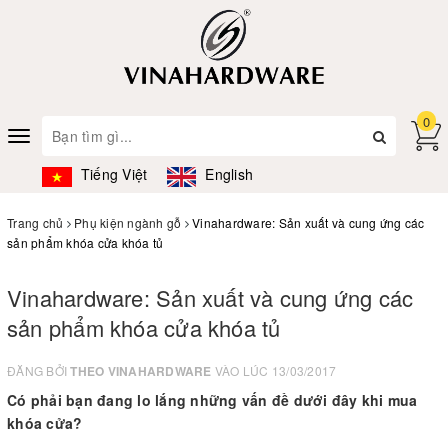
0
Toggle
navigation
Tiếng Việt
English
Trang chủ
Phụ kiện ngành gỗ
Vinahardware: Sản xuất và cung ứng các
sản phẩm khóa cửa khóa tủ
Vinahardware: Sản xuất và cung ứng các
sản phẩm khóa cửa khóa tủ
ĐĂNG BỞI
THEO VINAHARDWARE
VÀO LÚC 13/03/2017
Có phải bạn đang lo lắng những vấn đề dưới đây khi mua
khóa cửa?