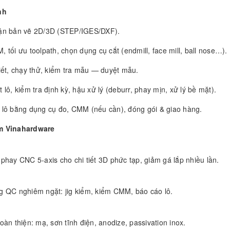
nh
ận bản vẽ 2D/3D (STEP/IGES/DXF).
 tối ưu toolpath, chọn dụng cụ cắt (endmill, face mill, ball nose…).
tiết, chạy thử, kiểm tra mẫu — duyệt mẫu.
 lô, kiểm tra định kỳ, hậu xử lý (deburr, phay mịn, xử lý bề mặt).
 lô bằng dụng cụ đo, CMM (nếu cần), đóng gói & giao hàng.
m Vinahardware
phay CNC 5-axis cho chi tiết 3D phức tạp, giảm gá lắp nhiều lần.
g QC nghiêm ngặt: jig kiểm, kiểm CMM, báo cáo lô.
oàn thiện: mạ, sơn tĩnh điện, anodize, passivation inox.