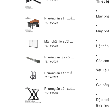
Thiết b
Máy phay
Phương án sản xuấ...
17/11/2025
Máy pha
Màn chắn lò sưởi ...
Hệ thống
13/11/2025
Phương án gia côn...
Các công
13/11/2025
Vật liệ
Phương án sản xuấ...
13/11/2025
Gia côn
Phương án sản xuấ...
10/11/2025
Độ chín
finishing