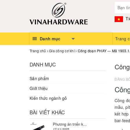
Ti
Danh mục
Trang 
Trang chủ
Gia công cơ khí
Công đoạn PHAY — Mã 1903.1
DANH MỤC
Công
Sản phẩm
ĐĂNG B
Côn
Giới thiệu
Kiến thức ngành gỗ
Công đo
mẫu, pít
BÀI VIẾT KHÁC
kết hợp
bar-fee
Phương án triển k...
17/11/2025