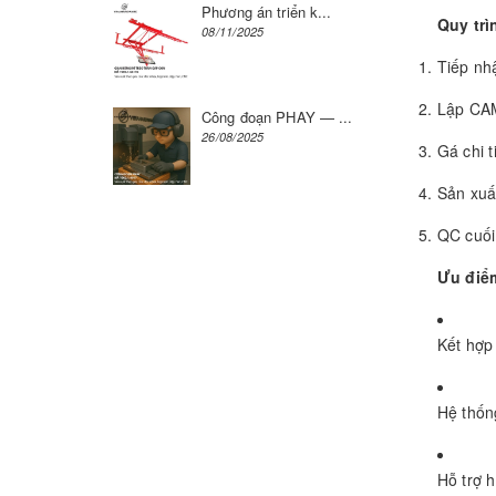
Phương án triển k...
Quy trì
08/11/2025
Tiếp nh
Lập CAM,
Công đoạn PHAY — ...
26/08/2025
Gá chi 
Sản xuất
QC cuối
Ưu điể
Kết hợp 
Hệ thốn
Hỗ trợ h