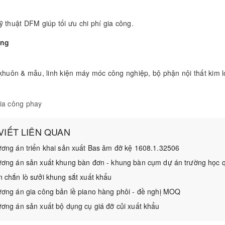
ỹ thuật DFM giúp tối ưu chi phí gia công.
ụng
 khuôn & mẫu, linh kiện máy móc công nghiệp, bộ phận nội thất kim loạ
ia công phay
 VIẾT LIÊN QUAN
ơng án triển khai sản xuất Bas âm đỡ kệ 1608.1.32506
ơng án sản xuất khung bàn đơn - khung bàn cụm dự án trường học q
 chắn lò sưởi khung sắt xuất khẩu
ơng án gia công bản lề piano hàng phôi - đề nghị MOQ
ơng án sản xuất bộ dụng cụ giá đỡ củi xuất khẩu