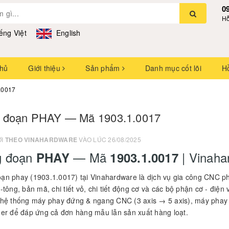
0
Hỗ
ếng Việt
English
chủ
Giới thiệu
Sản phẩm
Danh mục cốt lõi
H
.0017
 đoạn PHAY — Mã 1903.1.0017
ỞI
THEO VINAHARDWARE
VÀO LÚC 26/08/2025
g đoạn
— Mã
| Vinaha
PHAY
1903.1.0017
ạn phay (1903.1.0017) tại Vinahardware là dịch vụ gia công CNC phay
-tông, bản mã, chi tiết vỏ, chi tiết động cơ và các bộ phận cơ - điệ
 hệ thống máy phay đứng & ngang CNC (3 axis → 5 axis), máy phay v
der để đáp ứng cả đơn hàng mẫu lẫn sản xuất hàng loạt.