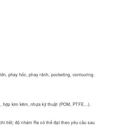
lớn, phay hốc, phay rãnh, pocketing, contouring.
hau, hợp kim kẽm, nhựa kỹ thuật (POM, PTFE…).
chi tiết; độ nhám Ra có thể đạt theo yêu cầu sau