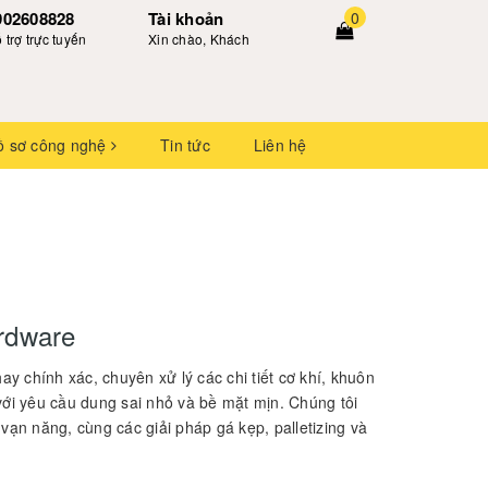
902608828
Tài khoản
0
 trợ trực tuyến
Xin chào, Khách
ồ sơ công nghệ
Tin tức
Liên hệ
rdware
 chính xác, chuyên xử lý các chi tiết cơ khí, khuôn
n với yêu cầu dung sai nhỏ và bề mặt mịn. Chúng tôi
ạn năng, cùng các giải pháp gá kẹp, palletizing và