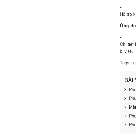
Hỗ trợ k
Ứng d
Chi tiết
bị y tế.
Tags :
g
BÀI
Phư
Phư
Màn
Phư
Phư