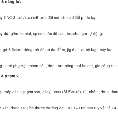
ị & năng lực
 CNC 3-axis/4-axis/5-axis đời mới cho chi tiết phức tạp.
y đứng/horizontal, spindle tốc độ cao, toolchanger tự động.
 gá & fixture riêng, bộ đồ gá đa điểm, jig định vị, bộ kẹp thủy lực.
 nghệ phụ trợ: khoan sâu, doa, taro bằng tool-holder, gia công ren 
u & phạm vi
g: thép các loại (carbon, alloy), inox (SUS304/316), nhôm, đồng t
h xác: dung sai kích thước thường đạt ±0.01–0.05 mm tùy vật liệu & 
.