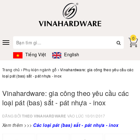
0
Toggle
navigation
Tiếng Việt
English
Trang chủ
Phụ kiện ngành gỗ
Vinahardware: gia công theo yêu cầu các
loại pát (bas) sắt - pát nhựa - inox
Vinahardware: gia công theo yêu cầu các
loại pát (bas) sắt - pát nhựa - inox
ĐĂNG BỞI
THEO VINAHARDWARE
VÀO LÚC 10/01/2017
Xem thêm >>>
Các loại pát (bas) sắt - pát nhựa - inox