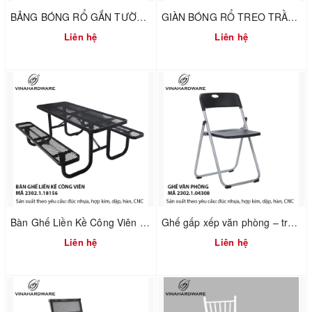
BẢNG BÓNG RỔ GẮN TƯỜNG – MÃ 1900.1.64136
GIÀN BÓNG RỔ TREO TRẦN GẤP GỌN – MÃ 1900.1.64135
Liên hệ
Liên hệ
Bàn Ghế Liền Kề Công Viên – Mã 2302.1.18158
Ghế gấp xếp văn phòng – trường học Vinahardware – Mã 2302.1.04308
Liên hệ
Liên hệ