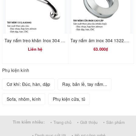
Tay nắm treo khăn Inox 304 φ25 × 250 mm (Tâm lỗ 200 mm) – Mã 1312.4.03043
Tay nắm âm inox 304 1322.1.00503
Liên hệ
63.000₫
Phụ kiện kính
Cơ khí: Đúc, hàn, dập
Ray, bản lề, tay nắm...
Sofa, nhôm, kính
Phụ kiện cửa, tủ
Tìm kiếm nhiều:
• Trang chủ
• Giới thiệu
• Sản phẩm
• Danh mục cốt lõi
• Hồ sơ công nghệ