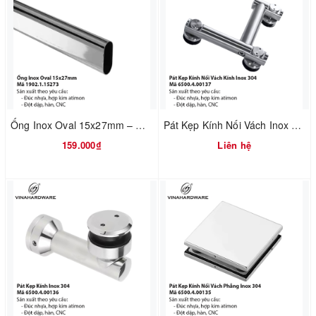
Ống Inox Oval 15x27mm – Mã 1902.1.15273
Pát Kẹp Kính Nối Vách Inox 304 – Mã 6500.4.00137
159.000₫
Liên hệ