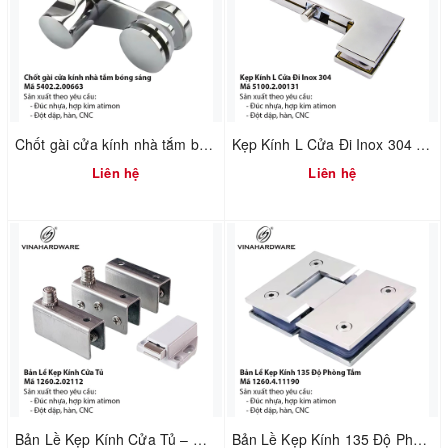
Chốt gài cửa kính nhà tắm bóng sáng – Mã 5402.2.00663
Kẹp Kính L Cửa Đi Inox 304 – Mã 5100.2.00131
Liên hệ
Liên hệ
Bản Lề Kẹp Kính Cửa Tủ – Mã 1260.2.02112
Bản Lề Kẹp Kính 135 Độ Phòng Tắm – Mã 1260.4.11190 – Inox 304