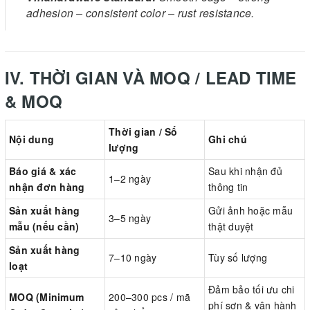
adhesion – consistent color – rust resistance.
IV. THỜI GIAN VÀ MOQ / LEAD TIME
& MOQ
Thời gian / Số
Nội dung
Ghi chú
lượng
Báo giá & xác
Sau khi nhận đủ
1–2 ngày
nhận đơn hàng
thông tin
Sản xuất hàng
Gửi ảnh hoặc mẫu
3–5 ngày
mẫu (nếu cần)
thật duyệt
Sản xuất hàng
7–10 ngày
Tùy số lượng
loạt
Đảm bảo tối ưu chi
MOQ (Minimum
200–300 pcs / mã
phí sơn & vận hành