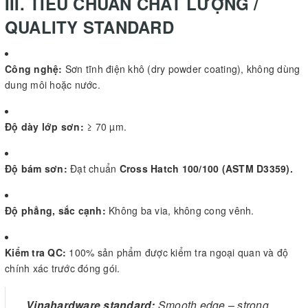
III. TIÊU CHUẨN CHẤT LƯỢNG /
QUALITY STANDARD
Công nghệ:
Sơn tĩnh điện khô (dry powder coating), không dùng
dung môi hoặc nước.
Độ dày lớp sơn:
≥ 70 µm.
Độ bám sơn:
Đạt chuẩn
Cross Hatch 100/100 (ASTM D3359).
Độ phẳng, sắc cạnh:
Không ba via, không cong vênh.
Kiểm tra QC:
100% sản phẩm được kiểm tra ngoại quan và độ
chính xác trước đóng gói.
Vinahardware standard:
Smooth edge – strong