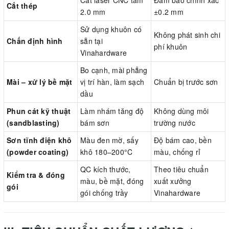
Cắt thép
2.0 mm
±0.2 mm
Sử dụng khuôn có
Không phát sinh chi
Chấn định hình
sẵn tại
phí khuôn
Vinahardware
Bo cạnh, mài phẳng
Mài – xử lý bề mặt
vị trí hàn, làm sạch
Chuẩn bị trước sơn
dầu
Phun cát kỹ thuật
Làm nhám tăng độ
Không dùng môi
(sandblasting)
bám sơn
trường nước
Sơn tĩnh điện khô
Màu đen mờ, sấy
Độ bám cao, bền
(powder coating)
khô 180–200°C
màu, chống rỉ
QC kích thước,
Theo tiêu chuẩn
Kiểm tra & đóng
màu, bề mặt, đóng
xuất xưởng
gói
gói chống trầy
Vinahardware