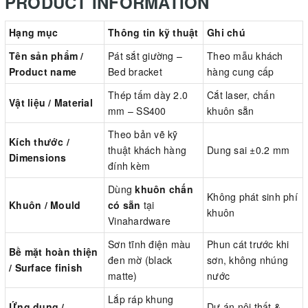
PRODUCT INFORMATION
Hạng mục
Thông tin kỹ thuật
Ghi chú
Tên sản phẩm /
Pát sắt giường –
Theo mẫu khách
Product name
Bed bracket
hàng cung cấp
Thép tấm dày 2.0
Cắt laser, chấn
Vật liệu / Material
mm – SS400
khuôn sẵn
Theo bản vẽ kỹ
Kích thước /
thuật khách hàng
Dung sai ±0.2 mm
Dimensions
đính kèm
Dùng
khuôn chấn
Không phát sinh phí
Khuôn / Mould
có sẵn
tại
khuôn
Vinahardware
Sơn tĩnh điện màu
Phun cát trước khi
Bề mặt hoàn thiện
đen mờ (black
sơn, không nhúng
/ Surface finish
matte)
nước
Lắp ráp khung
Ứng dụng /
Dự án nội thất &