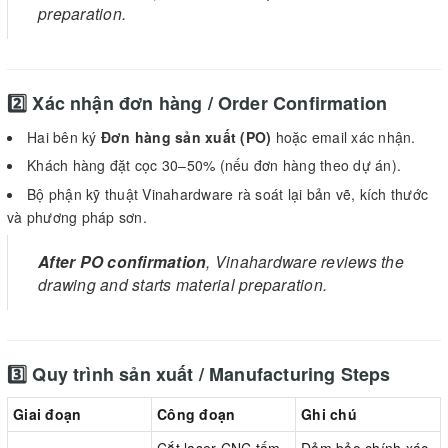
preparation.
2️⃣ Xác nhận đơn hàng / Order Confirmation
Hai bên ký
Đơn hàng sản xuất (PO)
hoặc email xác nhận.
Khách hàng đặt cọc 30–50% (nếu đơn hàng theo dự án).
Bộ phận kỹ thuật Vinahardware rà soát lại bản vẽ, kích thước
và phương pháp sơn.
After PO confirmation
, Vinahardware reviews the
drawing and starts material preparation.
3️⃣ Quy trình sản xuất / Manufacturing Steps
Giai đoạn
Công đoạn
Ghi chú
Cắt laser CNC tấm
Đảm bảo chính xác