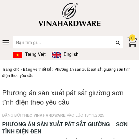
0
Toggle
navigation
Tiếng Việt
English
Trang chủ
Bảng vẽ thiết kế
Phương án sản xuất pát sắt giường sơn tĩnh
điện theo yêu cầu
Phương án sản xuất pát sắt giường sơn
tĩnh điện theo yêu cầu
ĐĂNG BỞI
THEO VINAHARDWARE
VÀO LÚC 13/11/2025
PHƯƠNG ÁN SẢN XUẤT PÁT SẮT GIƯỜNG – SƠN
TĨNH ĐIỆN ĐEN