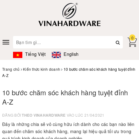
0
Toggle
navigation
Tiếng Việt
English
Trang chủ
Kiến thức kinh doanh
10 bước chăm sóc khách hàng tuyệt đỉnh
A-Z
10 bước chăm sóc khách hàng tuyệt đỉnh
A-Z
ĐĂNG BỞI
THEO VINAHARDWARE
VÀO LÚC 21/04/2021
Đây là những chia sẻ vô cùng hữu ích dành cho các bạn nào liên
quan đến chăm sóc khách hàng, mang lại hiệu quả tối ưu trong
quá trình kinh doanh của doanh nghiệp.