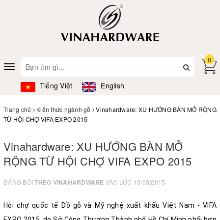
0
Toggle
navigation
Tiếng Việt
English
Trang chủ
Kiến thức ngành gỗ
Vinahardware: XU HƯỚNG BÀN MỞ RỘNG
TỪ HỘI CHỢ VIFA EXPO 2015
Vinahardware: XU HƯỚNG BÀN MỞ
RỘNG TỪ HỘI CHỢ VIFA EXPO 2015
ĐĂNG BỞI
THEO VINAHARDWARE
VÀO LÚC 10/09/2015
Hội chợ quốc tế Đồ gỗ và Mỹ nghệ xuất khẩu Việt Nam - VIFA
EXPO 2015, do Sở Công Thương Thành phố Hồ Chí Minh phối hợp