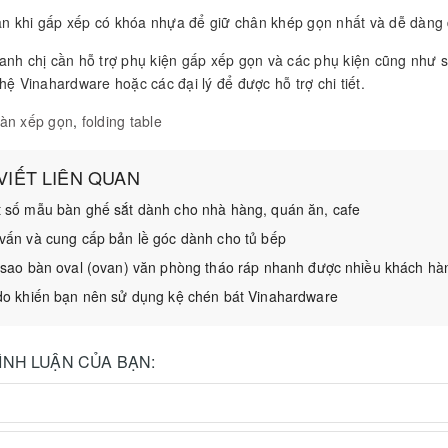
n khi gấp xếp có khóa nhựa để giữ chân khép gọn nhất và dễ dàng 
 anh chị cần hỗ trợ phụ kiện gấp xếp gọn và các phụ kiện cũng như 
 hệ Vinahardware hoặc các đại lý để được hỗ trợ chi tiết.
àn xếp gọn
,
folding table
 VIẾT LIÊN QUAN
 số mẫu bàn ghế sắt dành cho nhà hàng, quán ăn, cafe
vấn và cung cấp bản lề góc dành cho tủ bếp
 sao bàn oval (ovan) văn phòng tháo ráp nhanh được nhiều khách h
do khiến bạn nên sử dụng kệ chén bát Vinahardware
BÌNH LUẬN CỦA BẠN: