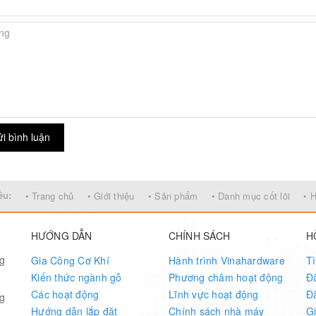
i bình luận
ều:
• Trang chủ
• Giới thiệu
• Sản phẩm
• Danh mục cốt lõi
• 
HƯỚNG DẪN
CHÍNH SÁCH
H
ng
Gia Công Cơ Khí
Hành trình Vinahardware
T
Kiến thức ngành gỗ
Phương châm hoạt động
Đ
Các hoạt động
Lĩnh vực hoạt động
Đ
ng
Hướng dẫn lắp đặt
Chính sách nhà máy
G