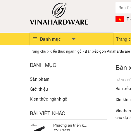
Ti
Danh mục
Trang 
Trang chủ
Kiến thức ngành gỗ
Bàn xếp gọn Vinahardware k
DANH MỤC
Bàn x
Sản phẩm
ĐĂNG B
Bàn xếp
Giới thiệu
Kiến thức ngành gỗ
Xin kính
Vinahard
BÀI VIẾT KHÁC
các dự 
Phương án triển k...
17/11/2025