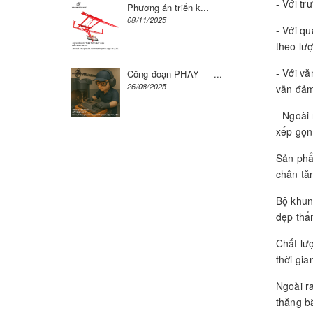
- Với tr
Phương án triển k...
08/11/2025
- Với qu
theo lư
- Với v
Công đoạn PHAY — ...
26/08/2025
vẫn đảm
- Ngoài
xếp gọn
Sản phẩ
chân tăn
Bộ khun
đẹp thẩ
Chất lư
thời gia
Ngoài r
thăng b