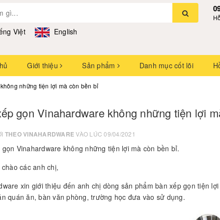
0
Hỗ
ếng Việt
English
chủ
Giới thiệu
Sản phẩm
Danh mục cốt lõi
H
hông những tiện lợi mà còn bền bỉ
ếp gọn Vinahardware không những tiện lợi m
ỞI
THEO VINAHARDWARE
VÀO LÚC 09/04/2021
 gọn Vinahardware không những tiện lợi mà còn bền bỉ.
 chào các anh chị,
ware xin giới thiệu đến anh chị dòng sản phẩm bàn xếp gọn tiện lợi 
án quán ăn, bàn văn phòng, trường học đưa vào sử dụng.