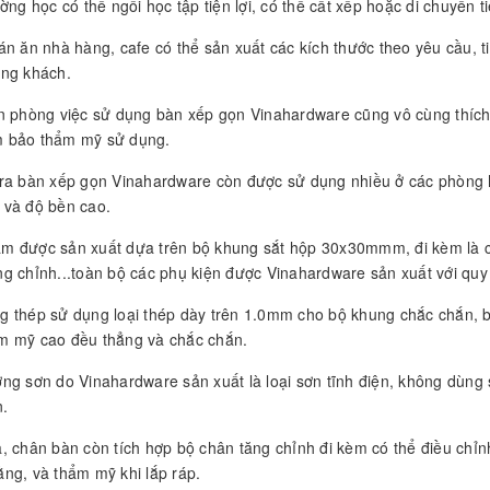
ường học có thể ngồi học tập tiện lợi, có thể cất xếp hoặc di chuyển ti
án ăn nhà hàng, cafe có thể sản xuất các kích thước theo yêu cầu, ti
ợng khách.
ăn phòng việc sử dụng bàn xếp gọn Vinahardware cũng vô cùng thích 
 bảo thẩm mỹ sử dụng.
 ra bàn xếp gọn Vinahardware còn được sử dụng nhiều ở các phòng h
 và độ bền cao.
m được sản xuất dựa trên bộ khung sắt hộp 30x30mmm, đi kèm là các
g chỉnh...toàn bộ các phụ kiện được Vinahardware sản xuất với quy t
g thép sử dụng loại thép dày trên 1.0mm cho bộ khung chắc chắn, bề
m mỹ cao đều thẳng và chắc chắn.
ợng sơn do Vinahardware sản xuất là loại sơn tĩnh điện, không dùng
n.
a, chân bàn còn tích hợp bộ chân tăng chỉnh đi kèm có thể điều chỉn
ằng, và thẩm mỹ khi lắp ráp.