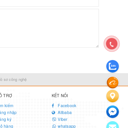
Hồ sơ công nghệ
Ỗ TRỢ
KẾT NỐI
ìm kiếm
Facebook
ăng nhập
Alibaba
ăng ký
Viber
iỏ hàng
whatsapp