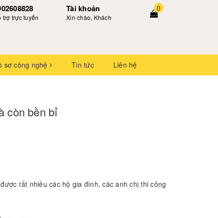
902608828
Tài khoản
0
 trợ trực tuyến
Xin chào, Khách
ồ sơ công nghệ
Tin tức
Liên hệ
à còn bền bỉ
được rất nhiều các hộ gia đình, các anh chị thi công