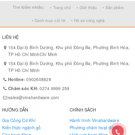
Tìm kiếm nhiều:
• Trang chủ
• Giới thiệu
• Sản phẩm
• Danh mục cốt lõi
• Hồ sơ công nghệ
LIÊN HỆ
154 Đại lộ Bình Dương, Khu phố Đông Ba, Phường Bình Hòa,
TP Hồ Chí MinhChí Minh
154 Đại lộ Bình Dương, Khu phố Đông Ba, Phường Bình Hòa,
TP Hồ Chí Minh
Hotline:
0902608828
Chăm sóc KH:
0274 9999 259
sales@vinahardware.com
HƯỚNG DẪN
CHÍNH SÁCH
Gia Công Cơ Khí
Hành trình Vinahardware
Kiến thức ngành gỗ
Phương châm hoạt động
Các hoạt động
Lĩnh vực hoạt động