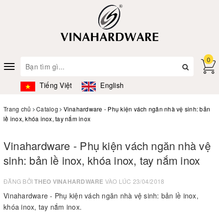
0
Toggle
navigation
Tiếng Việt
English
Trang chủ
Catalog
Vinahardware - Phụ kiện vách ngăn nhà vệ sinh: bản
lề inox, khóa inox, tay nắm inox
Vinahardware - Phụ kiện vách ngăn nhà vệ
sinh: bản lề inox, khóa inox, tay nắm inox
ĐĂNG BỞI
THEO VINAHARDWARE
VÀO LÚC 23/04/2018
Vinahardware - Phụ kiện vách ngăn nhà vệ sinh: bản lề inox,
khóa inox, tay nắm inox.