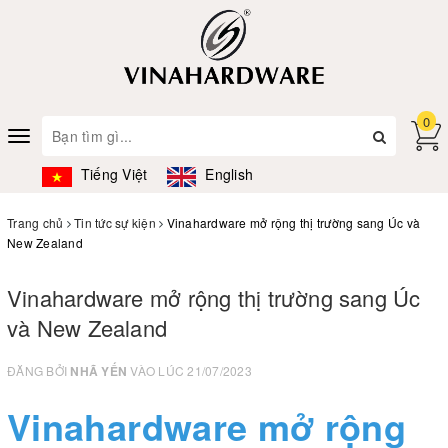
0
Toggle
navigation
Tiếng Việt
English
Trang chủ
Tin tức sự kiện
Vinahardware mở rộng thị trường sang Úc và
New Zealand
Vinahardware mở rộng thị trường sang Úc
và New Zealand
ĐĂNG BỞI
NHÃ YẾN
VÀO LÚC 21/07/2023
Vinahardware mở rộng