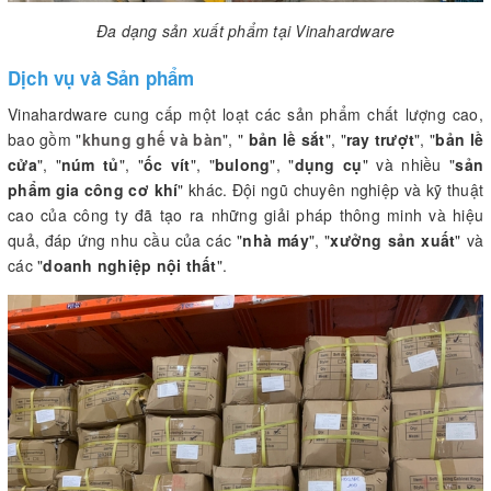
Đa dạng sản xuất phẩm tại Vinahardware
Dịch vụ và Sản phẩm
Vinahardware cung cấp một loạt các sản phẩm chất lượng cao,
bao gồm "
khung ghế và bàn
", "
bản lề sắt
", "
ray trượt
", "
bản lề
cửa
", "
núm tủ
", "
ốc vít
", "
bulong
", "
dụng cụ
" và nhiều "
sản
phẩm gia công cơ khí
" khác. Đội ngũ chuyên nghiệp và kỹ thuật
cao của công ty đã tạo ra những giải pháp thông minh và hiệu
quả, đáp ứng nhu cầu của các "
nhà máy
", "
xưởng sản xuất
" và
các "
doanh nghiệp nội thất
".