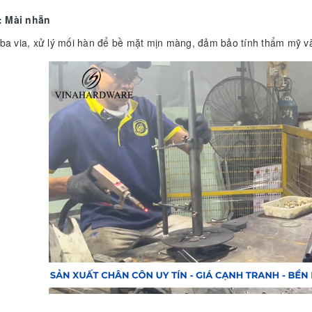
: Mài nhẵn
 ba via, xử lý mối hàn để bề mặt mịn màng, đảm bảo tính thẩm mỹ và