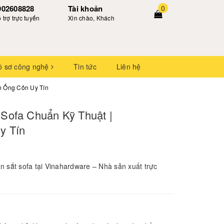
902608828
Tài khoản
0
 trợ trực tuyến
Xin chào, Khách
ồ sơ công nghệ
Tin tức
Liên hệ
n Ống Côn Uy Tín
Sofa Chuẩn Kỹ Thuật |
y Tín
n sắt sofa tại Vinahardware – Nhà sản xuất trực