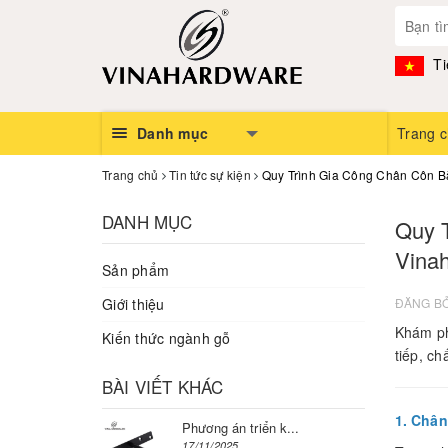
Ti
Danh mục
Trang 
Trang chủ
Tin tức sự kiện
Quy Trình Gia Công Chân Côn B
DANH MỤC
Quy 
Vina
Sản phẩm
Giới thiệu
ĐĂNG B
Khám ph
Kiến thức ngành gỗ
tiếp, ch
BÀI VIẾT KHÁC
1. Chân
Phương án triển k...
17/11/2025