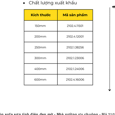
ôn sofa sơn tĩnh điện đen mờ - Nhà xưởng ưu chuộng -
Mã 2102