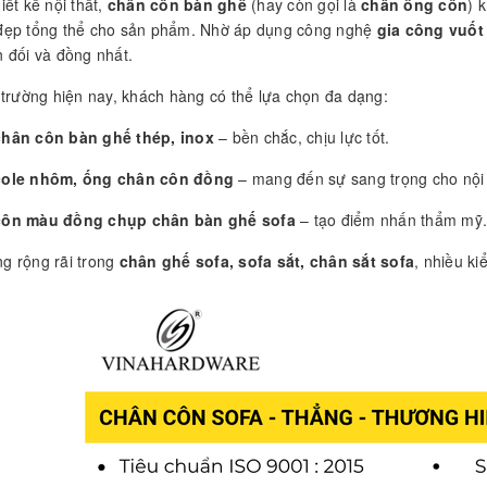
iết kế nội thất,
chân côn bàn ghế
(hay còn gọi là
chân ống côn
) 
đẹp tổng thể cho sản phẩm. Nhờ áp dụng công nghệ
gia công vuốt
n đối và đồng nhất.
ị trường hiện nay, khách hàng có thể lựa chọn đa dạng:
hân côn bàn ghế thép, inox
– bền chắc, chịu lực tốt.
cole nhôm, ống chân côn đồng
– mang đến sự sang trọng cho nội 
côn màu đồng chụp chân bàn ghế sofa
– tạo điểm nhấn thẩm mỹ.
g rộng rãi trong
chân ghế sofa, sofa sắt, chân sắt sofa
, nhiều k