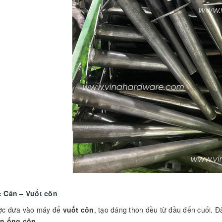
: Cán – Vuốt côn
ợc đưa vào máy để
vuốt côn
, tạo dáng thon đều từ đầu đến cuối. 
ân ống côn
.