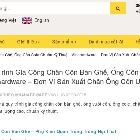
0
Hỗ
ếng Việt
English
chủ
Giới thiệu
Sản phẩm
Danh mục cốt lõi
H
àn Ghế, Ống Côn Sofa Chuẩn Kỹ Thuật | Vinahardware – Đơn Vị Sản Xuất Châ
Trình Gia Công Chân Côn Bàn Ghế, Ống Côn 
hardware – Đơn Vị Sản Xuất Chân Ống Côn U
ỞI
THEO VINAHARDWARE
VÀO LÚC 30/09/2025
á quy trình gia công chân côn bàn ghế, ống vuốt côn, ống cole, châ
ất lượng cao, chuẩn kỹ thuật.
 Côn Bàn Ghế – Phụ Kiện Quan Trọng Trong Nội Thất