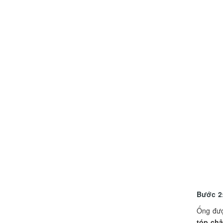
Bước 2
Ống đư
tóp ch