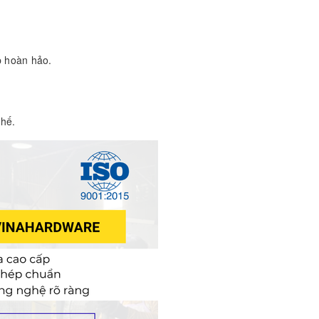
p hoàn hảo.
ghế.