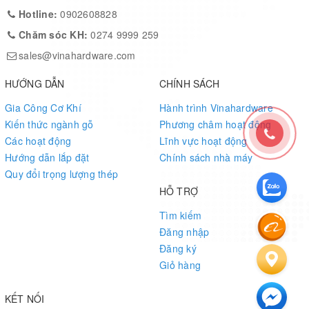
Hotline:
0902608828
Chăm sóc KH:
0274 9999 259
sales@vinahardware.com
HƯỚNG DẪN
CHÍNH SÁCH
Gia Công Cơ Khí
Hành trình Vinahardware
Kiến thức ngành gỗ
Phương châm hoạt động
Các hoạt động
Lĩnh vực hoạt động
Hướng dẫn lắp đặt
Chính sách nhà máy
Quy đổi trọng lượng thép
HỖ TRỢ
Tìm kiếm
Đăng nhập
Đăng ký
Giỏ hàng
KẾT NỐI