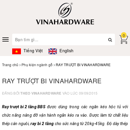
0
Toggle
navigation
Tiếng Việt
English
Trang chủ
Phụ kiện ngành gỗ
RAY TRƯỢT BI VINAHARDWARE
RAY TRƯỢT BI VINAHARDWARE
ĐĂNG BỞI
THEO VINAHARDWARE
VÀO LÚC 09/09/2015
Ray trượt bi 2 tầng BBS
được dùng trong các ngăn kéo hộc tủ với
chức năng nâng đỡ vận hành ngăn kéo ra vào.
Được làm từ chất liệu
thép cán nguôi,
r
ay bi 2 tần
g
cho sức nâng từ 20kg-45kg. Độ dày thép