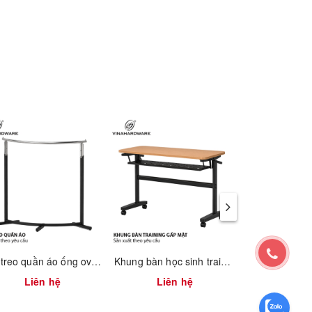
t trong
Giá treo quần áo ống oval 1900.1.13506
Khung bàn học sinh training gấp mặt xếp gọn có hộc bàn Vinahardware - 2300.1.07409
Liên hệ
Liên hệ
Liên