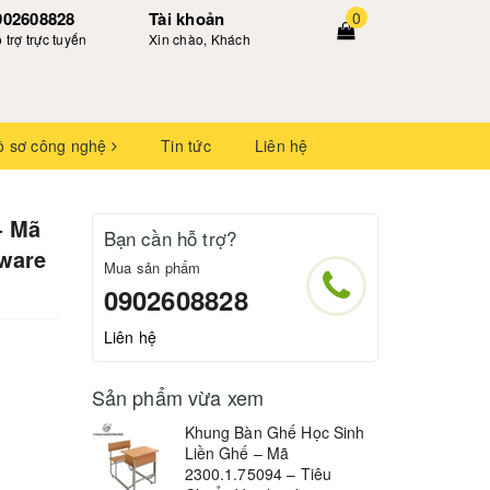
902608828
Tài khoản
0
 trợ trực tuyến
Xin chào, Khách
ồ sơ công nghệ
Tin tức
Liên hệ
– Mã
Bạn cần hỗ trợ?
dware
Mua sản phẩm
0902608828
Liên hệ
Sản phẩm vừa xem
Khung Bàn Ghế Học Sinh
Liền Ghế – Mã
2300.1.75094 – Tiêu