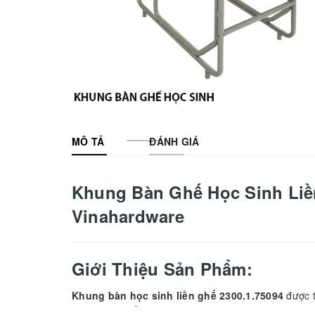
MÔ TẢ
ĐÁNH GIÁ
Khung Bàn Ghế Học Sinh Liền
Vinahardware
Giới Thiệu Sản Phẩm:
Khung bàn học sinh liền ghế 2300.1.75094
được t
công năng tối ưu
cho các dự án giáo dục hiện đại.