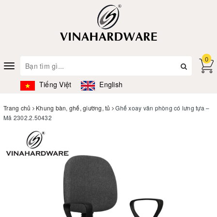
0
Toggle
navigation
Tiếng Việt
English
Trang chủ
Khung bàn, ghế, giường, tủ
Ghế xoay văn phòng có lưng tựa –
Mã 2302.2.50432