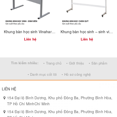
Lưng ghế cong nhẹ, hỗ trợ thắt lưng khi ngồi lâu
Đệm mút dày, đàn hồi cao, không xẹp lún
Tay vịn PA cố định, chắc chắn
Khung bàn học sinh Vinahardware sơn xám – 2300.3.12908
Khung bàn học sinh – sinh viên 750mm tháo ráp nhanh Vinahardware 2300.1.34805
Bánh xe PU di chuyển êm ái, bảo vệ sàn nhà
Liên hệ
Liên hệ
Chân đế nylon chịu lực, chống va đập, độ bền cao
Dễ lắp ráp, vận chuyển gọn nhẹ, phù hợp xuất khẩu
Tìm kiếm nhiều:
• Trang chủ
• Giới thiệu
• Sản phẩm
Vinahardware – Nhà sản xuất ghế văn phòng và phụ kiện nội
thất chuyên nghiệp.
• Danh mục cốt lõi
• Hồ sơ công nghệ
Sản phẩm được sản xuất bằng dây chuyền CNC, đúc nhựa, hàn
tự động, đảm bảo tiêu chuẩn quốc tế về độ bền, tính thẩm mỹ và
LIÊN HỆ
an toàn sử dụng.
154 Đại lộ Bình Dương, Khu phố Đông Ba, Phường Bình Hòa,
TP Hồ Chí MinhChí Minh
154 Đại lộ Bình Dương, Khu phố Đông Ba, Phường Bình Hòa,