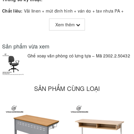
Chất liệu:
Vải linen + mút định hình + ván ép + tay nhựa PA +
bánh PU
Xem thêm
Khung ghế:
Thép sơn tĩnh điện, chịu tải trọng 150kg
Chân ghế:
Nhựa nylon gia cường 280mm
Sản phẩm vừa xem
Bánh xe:
PU 50mm, xoay êm, không trầy sàn
Ghế xoay văn phòng có lưng tựa – Mã 2302.2.50432
Tay vịn:
Cố định liền khung
Cơ cấu:
Nâng hạ độ cao bằng ben hơi, xoay 360°
Màu sắc:
Xám ghi
SẢN PHẨM CÙNG LOẠI
Kích thước:
48×48cm (mặt ngồi), đóng gói 95×50×45cm/chiếc
Trọng lượng:
6kg (net), 8.5kg (gross)
Bảo hành:
12 tháng
Đặc điểm nổi bật: