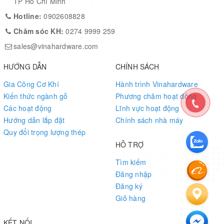
TP Hồ Chí Minh
Hotline:
0902608828
Chăm sóc KH:
0274 9999 259
sales@vinahardware.com
HƯỚNG DẪN
CHÍNH SÁCH
Gia Công Cơ Khí
Hành trình Vinahardware
Kiến thức ngành gỗ
Phương châm hoạt động
Các hoạt động
Lĩnh vực hoạt động
Hướng dẫn lắp đặt
Chính sách nhà máy
Quy đổi trọng lượng thép
HỖ TRỢ
Tìm kiếm
Đăng nhập
Đăng ký
Giỏ hàng
KẾT NỐI