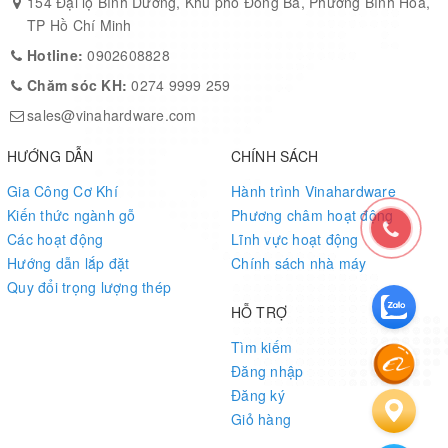
154 Đại lộ Bình Dương, Khu phố Đông Ba, Phường Bình Hòa,
TP Hồ Chí Minh
Hotline:
0902608828
Chăm sóc KH:
0274 9999 259
sales@vinahardware.com
HƯỚNG DẪN
CHÍNH SÁCH
Gia Công Cơ Khí
Hành trình Vinahardware
Kiến thức ngành gỗ
Phương châm hoạt động
Các hoạt động
Lĩnh vực hoạt động
Hướng dẫn lắp đặt
Chính sách nhà máy
Quy đổi trọng lượng thép
HỖ TRỢ
Tìm kiếm
Đăng nhập
Đăng ký
Giỏ hàng