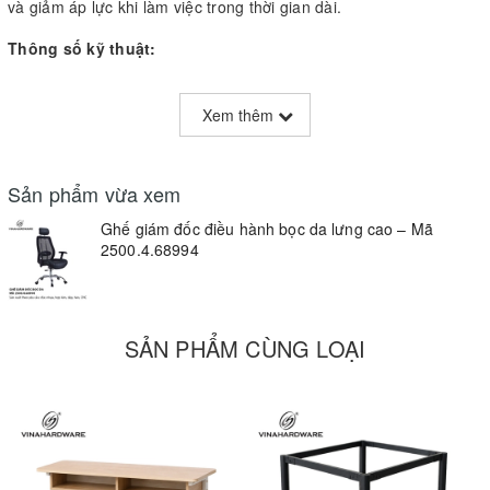
và giảm áp lực khi làm việc trong thời gian dài.
Thông số kỹ thuật:
Chất liệu:
Da tổng hợp (synthetic leather) + lưng lưới + mút đệm
cao cấp + khung nhôm
Xem thêm
Cấu trúc:
Tay vịn PP cố định, khung chân kim loại hoặc nylon tùy
chọn
Sản phẩm vừa xem
Ben hơi:
Loại Class 3 đạt chuẩn BIFMA
Ghế giám đốc điều hành bọc da lưng cao – Mã
2500.4.68994
Cơ cấu:
Xoay 360°, nâng hạ độ cao, ngả thư giãn
Kích thước:
Cao tổng thể 120cm, mặt ngồi 50×64cm, cao ghế
65cm
SẢN PHẨM CÙNG LOẠI
Màu sắc:
Đen / tùy chỉnh theo yêu cầu OEM
Tải trọng tối đa:
150kg
Bảo hành:
12 tháng