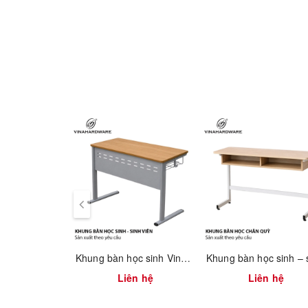
Chiều cao bàn: 600mm
Mặt bàn: đường kính 500mm
Toàn bộ khung được hàn bằng công nghệ MIG, xử lý 
mặt bền, chống rỉ và chịu được môi trường ẩm. Thi
đối và vững chắc.
Ưu điểm nổi bật:
Thiết kế nhỏ gọn, tiết kiệm không gian
Khung thép chịu lực, độ bền cao
Bề mặt sơn tĩnh điện bền màu, chống oxy hóa
Dễ kết hợp với mặt bàn gỗ, đá hoặc kính
Khung bàn học sinh Vinahardware sơn xám – 2300.3.12908
Dễ dàng sản xuất hàng loạt phục vụ OEM/ODM xuất
Liên hệ
Liên hệ
Ứng dụng:
Phù hợp cho nhà ở, khách sạn, quán cà phê, phòng 