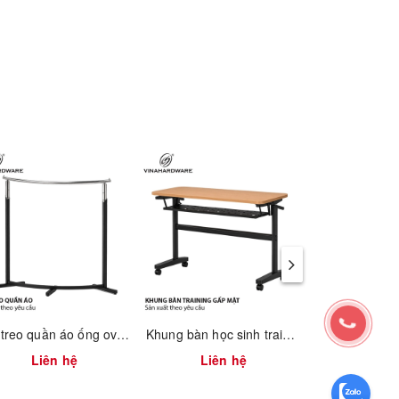
giúp bề
 độ cân
Giá treo quần áo ống oval 1900.1.13506
Khung bàn học sinh training gấp mặt xếp gọn có hộc bàn Vinahardware - 2300.1.07409
Liên hệ
Liên hệ
Liên