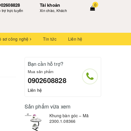
902608828
Tài khoản
0
 trợ trực tuyến
Xin chào, Khách
ồ sơ công nghệ
Tin tức
Liên hệ
Bạn cần hỗ trợ?
Mua sản phẩm
0902608828
Liên hệ
Sản phẩm vừa xem
Khung bàn góc – Mã
2300.1.08366