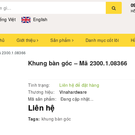
0
Hỗ
ếng Việt
English
chủ
Giới thiệu
Sản phẩm
Danh mục cốt lõi
H
ã 2300.1.08366
Khung bàn góc – Mã 2300.1.08366
Tình trạng:
Liên hệ để đặt hàng
Thương hiệu:
Vinahardware
Mã sản phẩm:
Đang cập nhật...
Liên hệ
Tags:
khung bàn góc