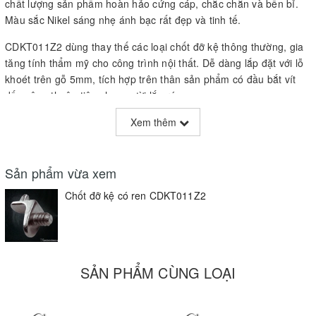
chất lượng sản phẩm hoàn hảo cứng cáp, chắc chắn và bền bỉ.
Màu sắc Nikel sáng nhẹ ánh bạc rất đẹp và tinh tế.
CDKT011Z2 dùng thay thế các loại chốt đỡ kệ thông thường, gia
tăng tính thẩm mỹ cho công trình nội thất. Dễ dàng lắp đặt với lỗ
khoét trên gỗ 5mm, tích hợp trên thân sản phẩm có đầu bắt vít
dấu cộng thuận tiện cho người lắp ráp.
Trên thân CDKT011Z2 có chấu nhọn cho phép cố định thành
Xem thêm
phần giá kệ lên khung tủ, an toàn và tránh rơi rớt dịch chuyển
trong quá trình sử dụng.
Sản phẩm vừa xem
Thông tin sản phẩm
Chốt đỡ kệ có ren CDKT011Z2
- Sản phẩm có tích hợp đầu vít để thuận tiện cho việc lắp đặt.
- Chất liệu: hợp kim
- Màu sắc: Nikel
SẢN PHẨM CÙNG LOẠI
- Thiết kế với chốt gài đơn giản, với đầu bắt vít
- Khoét lỗ 5mm trên vách tủ và vặn vít sản phẩm vào đó