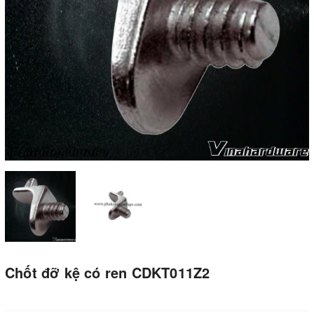
Chốt đỡ kệ có ren CDKT011Z2