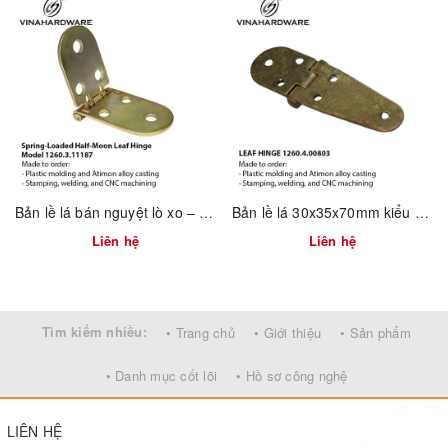
Tên sản phẩm/Items
Kích thước/Sizes (mm)
Chốt đỡ kệ tủ có ren CDKT011Z2
M5
Bản lề lá bán nguyệt lò xo – Mã 1260.3.11187
Bản lề lá 30x35x70mm kiểu cổ điển – Mã 1260.4.00803
Liên hệ
Liên hệ
Tìm kiếm nhiều:
• Trang chủ
• Giới thiệu
• Sản phẩm
• Danh mục cốt lõi
• Hồ sơ công nghệ
LIÊN HỆ