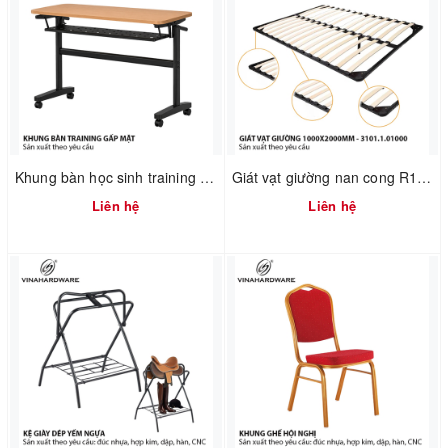
Khung bàn học sinh training gấp mặt xếp gọn có hộc bàn Vinahardware - 2300.1.07409
Giát vạt giường nan cong R1000XD2000mm – Mã 3101.1.01000
Liên hệ
Liên hệ