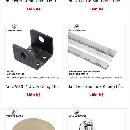
Pát Nhựa Chêm Chân Nội Thất – Xử Lý Nền Không Phẳng | Mã 1610.3.20800
Pát Nhựa Đỡ Mặt Bàn – Lắp Ráp Nhanh & Chuẩn Khoảng Hở | Mã 1610.3.20521
Liên hệ
Liên hệ
Pát Sắt Chữ U Gia Công Theo Yêu Cầu – Liên Kết Ngành Gỗ & Cơ Khí | Mã 1608.1.45581
Bản Lề Piano Inox Không Lỗ – Sản Xuất Theo MOQ | Mã 1240.1.50160
Liên hệ
Liên hệ