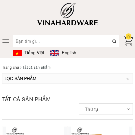
0
Toggle
navigation
Tiếng Việt
English
Trang chủ
Tất cả sản phẩm
LỌC SẢN PHẨM
TẤT CẢ SẢN PHẨM
Thứ tự