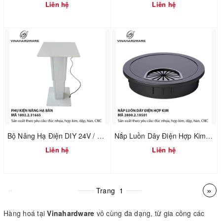
Liên hệ
Liên hệ
Bộ Nâng Hạ Điện DIY 24V / 220V – Cơ Cấu Nâng Bàn Tatami – Mã 1802.2.31665
Nắp Luồn Dây Điện Hợp Kim Đúc Sơn Đen – Mã 2800.2.10501
Liên hệ
Liên hệ
«
»
Trang
1
Hàng hoá tại
Vinahardware
vô cùng đa dạng, từ gia công các