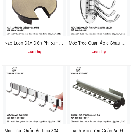
Nắp Luồn Dây Điện Phi 50mm Hợp Kim Đúc Xi Mạ Giả Cổ – Mã 2800.2.00502
Móc Treo Quần Áo 3 Chấu Gấp Xếp Mạ Crom – Gắn Tường | Mã 3600.4.02211
Liên hệ
Liên hệ
Móc Treo Quần Áo Inox 304 Gắn Tường – Dùng Cho Nhà Tắm & Nhà Bếp | Mã 3600.4.00053
Thanh Móc Treo Quần Áo Gắn Nóc Tủ Dài 480mm – Vinahardware | Mã 3600.2.00147