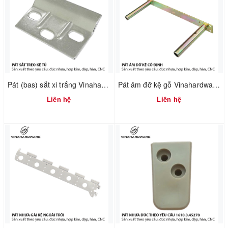
Pát (bas) sắt xi trắng Vinahardware mã 1608.4.60404
Pát âm đỡ kệ gỗ Vinahardware mã 1608.1.00017
Liên hệ
Liên hệ