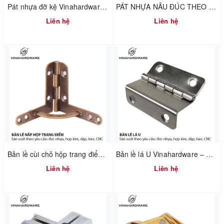
Pát nhựa đỡ kệ Vinahardware mã 1610.4.01240
PÁT NHỰA NÂU ĐÚC THEO YÊU CẦU – VINAHARDWARE – 1610.3.45278
Liên hệ
Liên hệ
Bản lề cùi chỏ hộp trang điểm Vinahardware 7100.4.01118
Bản lề lá U Vinahardware – 1260.3.11009
Liên hệ
Liên hệ