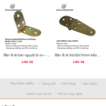
Bề mặt đẹp – không gỉ, dễ vệ sinh
Chốt khóa chắc chắn – không bung khi rung
Có thể đặt theo yêu cầu về logo, đóng gói riêng
📦
MOQ & Giao hàng:
Tối thiểu: 1.000 chiếc
Giao hàng: 10–15 ngày tùy số lượng
Bản lề lá bán nguyệt lò xo – Mã 1260.3.11187
Bản lề lá 30x35x70mm kiểu cổ điển – Mã 1260.4.00803
Liên hệ
Liên hệ
Tìm kiếm nhiều:
• Trang chủ
• Giới thiệu
• Sản phẩm
• Danh mục cốt lõi
• Hồ sơ công nghệ