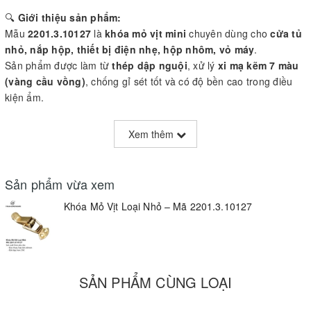
🔍
Giới thiệu sản phẩm:
Mẫu
2201.3.10127
là
khóa mỏ vịt mini
chuyên dùng cho
cửa tủ
nhỏ, nắp hộp, thiết bị điện nhẹ, hộp nhôm, vỏ máy
.
Sản phẩm được làm từ
thép dập nguội
, xử lý
xi mạ kẽm 7 màu
(vàng cầu vồng)
, chống gỉ sét tốt và có độ bền cao trong điều
kiện ẩm.
📌
Thông số kỹ thuật:
Xem thêm
Chất liệu
: Thép mạ kẽm 7 màu
Kích thước tổng thể
: 43mm (dài) x 26mm (rộng đế)
Sản phẩm vừa xem
Cấu tạo
: Chốt móc kiểu toggle latch
Khóa Mỏ Vịt Loại Nhỏ – Mã 2201.3.10127
Lắp đặt
: Bắt vít – 2 lỗ cố định
Ứng dụng
: Tủ điện nhỏ, hộp đựng dụng cụ, tủ công nghiệp mini
SẢN PHẨM CÙNG LOẠI
💎
Ưu điểm nổi bật:
Thiết kế nhỏ gọn – phù hợp không gian hẹp