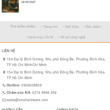
26/08/2025
Tìm kiếm nhiều:
• Trang chủ
• Giới thiệu
• Sản phẩm
• Danh mục cốt lõi
• Hồ sơ công nghệ
LIÊN HỆ
154 Đại lộ Bình Dương, Khu phố Đông Ba, Phường Bình Hòa,
TP Hồ Chí MinhChí Minh
154 Đại lộ Bình Dương, Khu phố Đông Ba, Phường Bình Hòa,
TP Hồ Chí Minh
Hotline:
0902608828
Chăm sóc KH:
0274 9999 259
sales@vinahardware.com
HƯỚNG DẪN
CHÍNH SÁCH