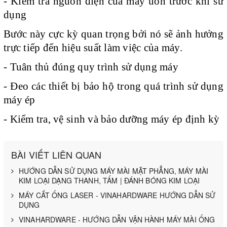
- Kiểm tra nguồn điện của máy uốn trước khi sử
dụng
Bước này cực kỳ quan trọng bởi nó sẽ ảnh hưởng
trực tiếp đến hiệu suất làm việc của máy.
- Tuân thủ đúng quy trình sử dụng máy
- Đeo các thiết bị bảo hộ trong quá trình sử dụng
máy ép
- Kiểm tra, vệ sinh và bảo dưỡng máy ép định kỳ
BÀI VIẾT LIÊN QUAN
HƯỚNG DẪN SỬ DỤNG MÁY MÀI MẶT PHẲNG, MÁY MÀI
KIM LOẠI DẠNG THANH, TẤM | ĐÁNH BÓNG KIM LOẠI
MÁY CẮT ỐNG LASER - VINAHARDWARE HƯỚNG DẪN SỬ
DỤNG
VINAHARDWARE - HƯỚNG DẪN VẬN HÀNH MÁY MÀI ỐNG