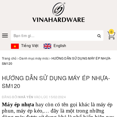
0
Toggle
navigation
Tiếng Việt
English
Trang chủ
Danh mục máy móc
HƯỚNG DẪN SỬ DỤNG MÁY ÉP NHỰA-
SM120
HƯỚNG DẪN SỬ DỤNG MÁY ÉP NHỰA-
SM120
ĐĂNG BỞI
NHÃ YẾN
VÀO LÚC 15/02/2024
Máy ép nhựa
hay còn có tên gọi khác là máy ép
phun, máy ép kéo,… đây là một trong những
dòng máy được sử dụng khá là phổ biến hiện nay