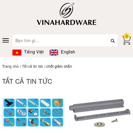
0
Toggle
navigation
Tiếng Việt
English
Trang chủ
Tất cả tin tức
chốt giảm chấn
TẤT CẢ TIN TỨC