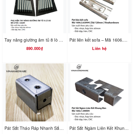
Tay nâng giường âm tủ 8 lò xo 2700.1.44291
Pát liên kết sofa – Mã 1606.3.63994 | Dài 120mm | Vinahardware
890.000₫
Liên hệ
Pát Sắt Tháo Ráp Nhanh Sắt Hộp 20x20mm | Iron Quickly Assembled 20x20mm Furniture Bracket
Pát Sắt Ngàm Liên Kết Khung Bàn - Mã 1602.1.00004