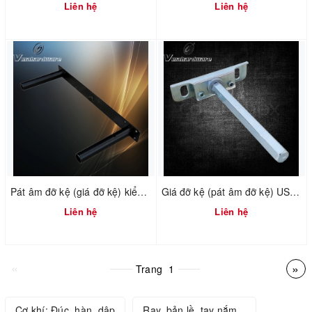
Liên hệ
Liên hệ
Pát âm đỡ kệ (giá đỡ kệ) kiểu âm gỗ USS905D315
Giá đỡ kệ (pát âm đỡ kệ) USS904Z2
Liên hệ
Liên hệ
«
»
Trang
1
Cơ khí: Đúc, hàn, dập
Ray, bản lề, tay nắm...