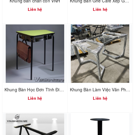
Khung bàn chân côn VNH
Khung Bàn Ghế Cafe Xếp Gọn | Folding Table & Chair For Coffee Shops
Liên hệ
Liên hệ
Khung Bàn Học Đơn Tĩnh Điện / School Table Frame SP286091 (không gồm ván)
Khung Bàn Làm Việc Văn Phòng Tháo Ráp Nhanh
Liên hệ
Liên hệ