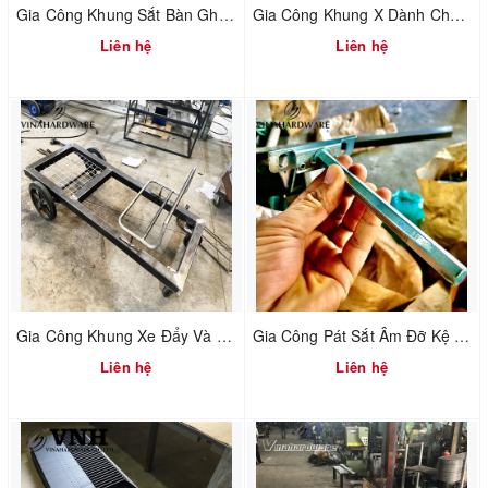
Gia Công Khung Sắt Bàn Ghế Sắt / Processing Iron Frame Iron Furniture
Gia Công Khung X Dành Cho Chân Ghế Mở Rộng / Machined X Frame For Extended Chair Legs
Liên hệ
Liên hệ
Gia Công Khung Xe Đẩy Và Các Bàn Ghế Sắt Cafe / Processing Trolley Frame And Iron Coffee Table On 06/02/2020
Gia Công Pát Sắt Âm Đỡ Kệ / Machining Concealed Furniture Iron Supports Brackets
Liên hệ
Liên hệ