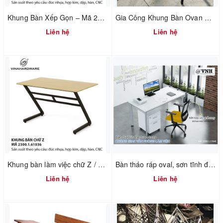
Khung Bàn Xếp Gọn – Mã 2300.1.11736 | Vinahardware
Gia Công Khung Bàn Ovan Văn Phòng Tháo Ráp / Oval Tube Office Table Frame
Liên hệ
Liên hệ
Khung bàn làm việc chữ Z / Office table frame SP286103
Bàn tháo ráp oval, sơn tĩnh điện - Nhà sản xuất VINAHARDWARE
Liên hệ
Liên hệ