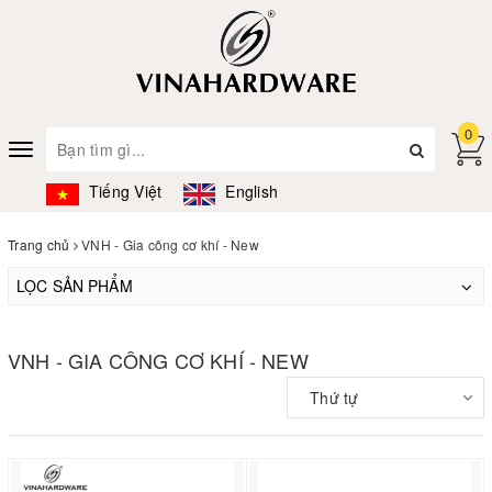
0
Toggle
navigation
Tiếng Việt
English
Trang chủ
VNH - Gia công cơ khí - New
LỌC SẢN PHẨM
VNH - GIA CÔNG CƠ KHÍ - NEW
Thứ tự