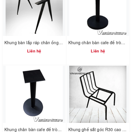
Khung bàn lắp ráp chân ống côn văn phòng
Khung chân bàn cafe đế tròn dày / Coffee table frame SP286093
Liên hệ
Liên hệ
Khung chân bàn cafe đế tròn mỏng / Coffee table frame SP286094 (Cái)
Khung ghế sắt góc R30 cao 450mm VNH760460