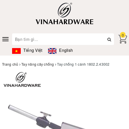
0
Toggle
navigation
Tiếng Việt
English
Trang chủ
Tay nâng cây chống
Tay chống 1 cánh 1802.2.43002