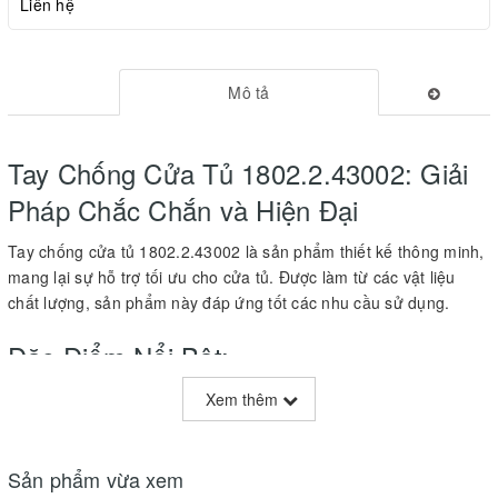
Liên hệ
Mô tả
Tay Chống Cửa Tủ 1802.2.43002: Giải
Pháp Chắc Chắn và Hiện Đại
Tay chống cửa tủ 1802.2.43002 là sản phẩm thiết kế thông minh,
mang lại sự hỗ trợ tối ưu cho cửa tủ. Được làm từ các vật liệu
chất lượng, sản phẩm này đáp ứng tốt các nhu cầu sử dụng.
Đặc Điểm Nổi Bật:
Chất Liệu Cao Cấp
:
Xem thêm
Vật Liệu
: Sản phẩm được làm từ sắt, nhôm và nhựa, đảm bảo độ
bền và khả năng chịu lực tốt.
Sản phẩm vừa xem
Màu Sắc
: Màu bạc sang trọng dễ dàng hòa hợp với nhiều phong