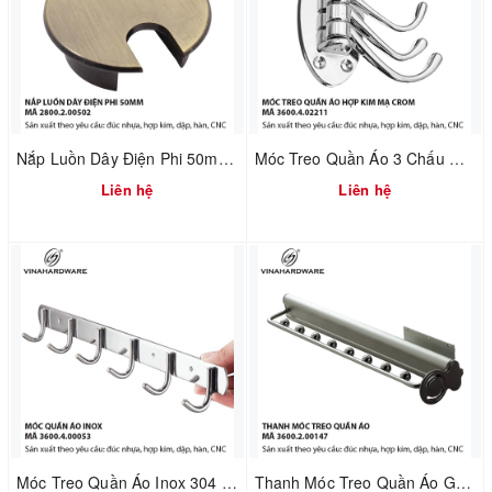
Nắp Luồn Dây Điện Phi 50mm Hợp Kim Đúc Xi Mạ Giả Cổ – Mã 2800.2.00502
Móc Treo Quần Áo 3 Chấu Gấp Xếp Mạ Crom – Gắn Tường | Mã 3600.4.02211
Liên hệ
Liên hệ
Móc Treo Quần Áo Inox 304 Gắn Tường – Dùng Cho Nhà Tắm & Nhà Bếp | Mã 3600.4.00053
Thanh Móc Treo Quần Áo Gắn Nóc Tủ Dài 480mm – Vinahardware | Mã 3600.2.00147