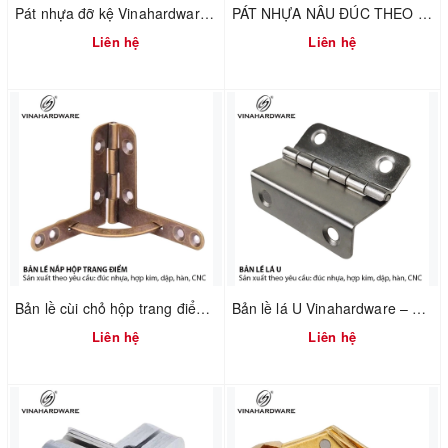
Pát nhựa đỡ kệ Vinahardware mã 1610.4.01240
PÁT NHỰA NÂU ĐÚC THEO YÊU CẦU – VINAHARDWARE – 1610.3.45278
Liên hệ
Liên hệ
Bản lề cùi chỏ hộp trang điểm Vinahardware 7100.4.01118
Bản lề lá U Vinahardware – 1260.3.11009
Liên hệ
Liên hệ