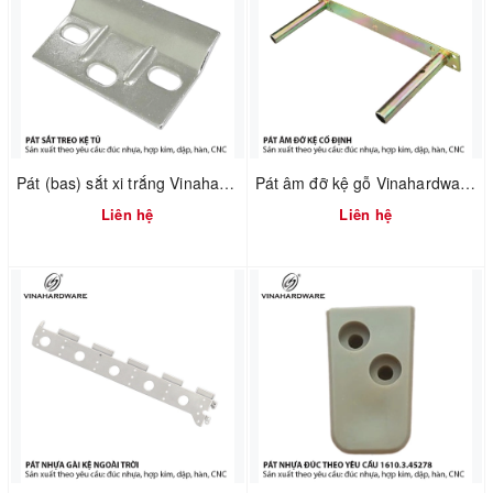
Pát (bas) sắt xi trắng Vinahardware mã 1608.4.60404
Pát âm đỡ kệ gỗ Vinahardware mã 1608.1.00017
Liên hệ
Liên hệ