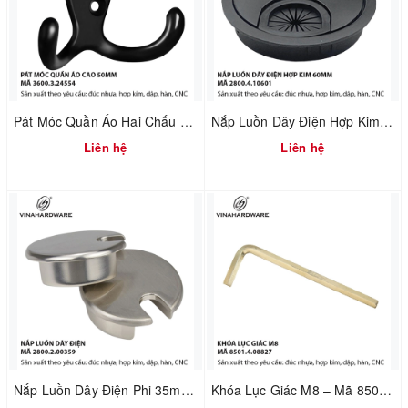
Pát Móc Quần Áo Hai Chấu Màu Đen Cao 50mm – Vinahardware | Mã 3600.3.24554
Nắp Luồn Dây Điện Hợp Kim Phi 60mm Sơn Đen – Mã 2800.4.10601
Liên hệ
Liên hệ
Nắp Luồn Dây Điện Phi 35mm – Hợp Kim Đúc Xi Mạ Nikel Xước Mờ | Mã 2800.2.00359
Khóa Lục Giác M8 – Mã 8501.4.08827