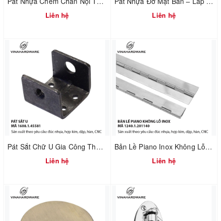
Pát Nhựa Chêm Chân Nội Thất – Xử Lý Nền Không Phẳng | Mã 1610.3.20800
Pát Nhựa Đỡ Mặt Bàn – Lắp Ráp Nhanh & Chuẩn Khoảng Hở | Mã 1610.3.20521
Liên hệ
Liên hệ
Pát Sắt Chữ U Gia Công Theo Yêu Cầu – Liên Kết Ngành Gỗ & Cơ Khí | Mã 1608.1.45581
Bản Lề Piano Inox Không Lỗ – Sản Xuất Theo MOQ | Mã 1240.1.50160
Liên hệ
Liên hệ