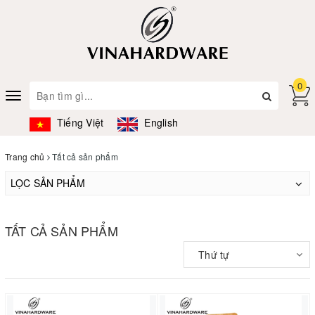
0
Toggle
navigation
Tiếng Việt
English
Trang chủ
Tất cả sản phẩm
LỌC SẢN PHẨM
TẤT CẢ SẢN PHẨM
Thứ tự