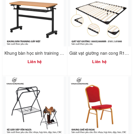
Khung bàn học sinh training gấp mặt xếp gọn có hộc bàn Vinahardware - 2300.1.07409
Giát vạt giường nan cong R1000XD2000mm – Mã 3101.1.01000
Liên hệ
Liên hệ