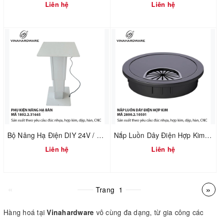
Liên hệ
Liên hệ
Bộ Nâng Hạ Điện DIY 24V / 220V – Cơ Cấu Nâng Bàn Tatami – Mã 1802.2.31665
Nắp Luồn Dây Điện Hợp Kim Đúc Sơn Đen – Mã 2800.2.10501
Liên hệ
Liên hệ
«
»
Trang
1
Hàng hoá tại
Vinahardware
vô cùng đa dạng, từ gia công các