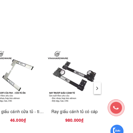
Ray giấu cánh cửa tủ - tivi 1180.2.10550
Ray giấu cánh tủ có cáp
46.000₫
980.000₫
260.