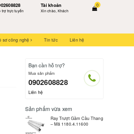
902608828
Tài khoản
0
 trợ trực tuyến
Xin chào, Khách
ồ sơ công nghệ
Tin tức
Liên hệ
Bạn cần hỗ trợ?
Mua sản phẩm
0902608828
Liên hệ
Sản phẩm vừa xem
Ray Trượt Gầm Cầu Thang
– Mã 1180.4.11600