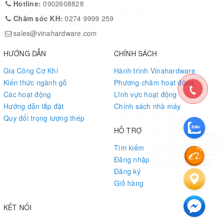
mm
mm
mm
Hotline:
0902608828
1200
Chăm sóc KH:
0274 9999 259
sales@vinahardware.com
HƯỚNG DẪN
CHÍNH SÁCH
Chú ý:
Sản phẩm có thể gia công theo yêu cầu về
chiều dài và bề mặt hoàn thiện (mạ kẽm trắng, đen
Gia Công Cơ Khí
Hành trình Vinahardware
hoặc sơn tĩnh điện màu).
Kiến thức ngành gỗ
Phương châm hoạt động
Các hoạt động
Lĩnh vực hoạt động
Hướng dẫn lắp đặt
Chính sách nhà máy
Quy đổi trọng lượng thép
4. Ứng dụng linh hoạt
HỖ TRỢ
Bàn họp, bàn làm việc
: Mở rộng nhanh để thêm laptop, hồ sơ,
Tìm kiếm
thiết bị trình chiếu.
Đăng nhập
Đăng ký
Bàn ăn, quầy bar
: Nâng diện tích bày tiệc khi gia đình, bạn bè
Giỏ hàng
đông người.
Quầy lễ tân, kiosk
: Tạo thêm mặt phục vụ khách hàng, thu gọn
KẾT NỐI
gọn sau giờ cao điểm.