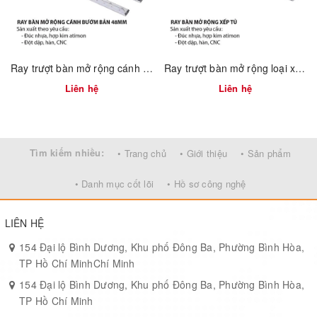
Kích thước đa dạng
: Dải chiều dài A/B/C từ 500 – 2 500 mm,
bản rộng tiêu chuẩn 48 mm phù hợp hầu hết khung bàn gỗ, thép,
nhôm.
Gia công chính xác
: Đột dập CNC, hàn điểm gia cố, kiểm tra độ
Ray trượt bàn mở rộng cánh bướm bản 48mm 1151.4.05780
Ray trượt bàn mở rộng loại xếp gọn 5 tầng 1180.4.03300
đồng tâm và sai số ≤ 0.2 mm.
Liên hệ
Liên hệ
3. Thông số kỹ thuật mẫu
Tìm kiếm nhiều:
• Trang chủ
• Giới thiệu
• Sản phẩm
Bản
Chiều
Chiều
Chiều
Tải trọng
Mã hàng
rộng
dài A
dài B
dài C
tối đa
• Danh mục cốt lõi
• Hồ sơ công nghệ
VNH-
48
1 500
920 mm
600 mm
40 kg
RTM1B-920
mm
mm
LIÊN HỆ
VNH-
154 Đại lộ Bình Dương, Khu phố Đông Ba, Phường Bình Hòa,
48
1 100
1 780
RTM1B-
680 mm
50 kg
TP Hồ Chí MinhChí Minh
mm
mm
mm
1100
154 Đại lộ Bình Dương, Khu phố Đông Ba, Phường Bình Hòa,
VNH-
TP Hồ Chí Minh
48
1 200
1 960
RTM1B-
760 mm
60 kg