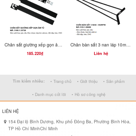
Chân sắt giường xếp gọn âm tủ Vinahardware - Mã 3100.1.33726
Chân bàn sắt 3 nan láp 10mm - Chân Hairpin Vinahardware - Mã 2103.1.08606
185.220₫
Liên hệ
Tìm kiếm nhiều:
• Trang chủ
• Giới thiệu
• Sản phẩm
• Danh mục cốt lõi
• Hồ sơ công nghệ
LIÊN HỆ
154 Đại lộ Bình Dương, Khu phố Đông Ba, Phường Bình Hòa,
TP Hồ Chí MinhChí Minh