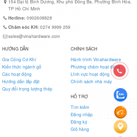
154 Đại lộ Bình Dương, Khu phố Đông Ba, Phường Bình Hòa,
TP Hồ Chí Minh
Hotline:
0902608828
Đặc Điểm Nổi Bật:
Chăm sóc KH:
0274 9999 259
Bộ Bánh Xe Treo Phi 60mm
:
sales@vinahardware.com
Được thiết kế để chịu tải trọng lên đến 70kg, bánh xe treo giúp
HƯỚNG DẪN
CHÍNH SÁCH
cánh cửa di chuyển nhẹ nhàng và êm ái trên ray trượt.
Gia Công Cơ Khí
Hành trình Vinahardware
Ray Trượt Đa Dạng Kích Thước
:
Kiến thức ngành gỗ
Phương châm hoạt động
Sản phẩm có các lựa chọn chiều dài ray 2 mét, 2,5 mét và 3 mét,
Các hoạt động
Lĩnh vực hoạt động
phù hợp với nhiều kích thước cửa khác nhau.
Hướng dẫn lắp đặt
Chính sách nhà máy
Chất Liệu Chắc Chắn
:
Quy đổi trọng lượng thép
HỖ TRỢ
Được làm từ vật liệu chất lượng, các ray trượt và bánh xe đảm
bảo độ bền cũng như khả năng chịu lực tốt, đáp ứng nhu cầu sử
Tìm kiếm
dụng lâu dài.
Đăng nhập
Thiết Kế Linh Hoạt
:
Đăng ký
Giỏ hàng
Phụ kiện phù hợp cho cả cửa đi lùa và cửa tủ, giúp tối ưu hóa