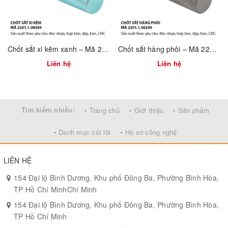
Ứng dụng:
Giá trưng bày trong showroom
Kệ kính phòng tắm, nhà bếp
Chốt sắt xi kẽm xanh – Mã 2201.1.08304
Chốt sắt hàng phôi – Mã 2201.1.06200
Liên hệ
Liên hệ
Tủ nội thất hiện đại không khung
Kệ trang trí trong văn phòng và nhà ở
Tìm kiếm nhiều:
• Trang chủ
• Giới thiệu
• Sản phẩm
• Danh mục cốt lõi
• Hồ sơ công nghệ
LIÊN HỆ
154 Đại lộ Bình Dương, Khu phố Đông Ba, Phường Bình Hòa,
TP Hồ Chí MinhChí Minh
154 Đại lộ Bình Dương, Khu phố Đông Ba, Phường Bình Hòa,
TP Hồ Chí Minh