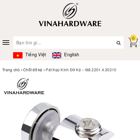
0
Toggle
navigation
Tiếng Việt
English
Trang chủ
Chốt đỡ kệ
Pát Kẹp Kính Đỡ Kệ – Mã 2201.4.30210