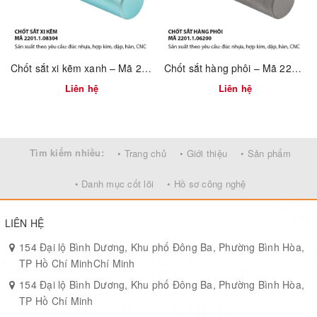
Ưu điểm nổi bật:
Chống gỉ sét, bền màu theo thời gian
Chốt sắt xi kẽm xanh – Mã 2201.1.08304
Chốt sắt hàng phôi – Mã 2201.1.06200
Gia công chính xác, lắp vừa khít, dễ sử dụng
Liên hệ
Liên hệ
Bề mặt mạ màu sắc ánh kim bắt mắt, phù hợp xuất khẩu
Dễ dàng gia công theo đơn đặt hàng OEM – ODM
Tìm kiếm nhiều:
• Trang chủ
• Giới thiệu
• Sản phẩm
Thích hợp cho xưởng sản xuất đồ gỗ, cơ khí, nội thất
• Danh mục cốt lõi
• Hồ sơ công nghệ
Vinahardware
cam kết cung cấp sản phẩm chốt sắt mạ bảy màu
đạt chuẩn kỹ thuật quốc tế,
đẹp – bền – ổn định
, đáp ứng tiêu
chí khắt khe của các nhà máy và đơn vị thi công chuyên nghiệp.
LIÊN HỆ
154 Đại lộ Bình Dương, Khu phố Đông Ba, Phường Bình Hòa,
TP Hồ Chí MinhChí Minh
154 Đại lộ Bình Dương, Khu phố Đông Ba, Phường Bình Hòa,
TP Hồ Chí Minh