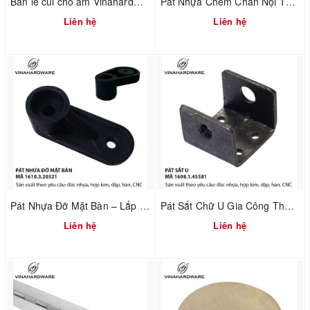
Bản lề cùi chỏ âm Vinahardware 1260.2.10897
Pát Nhựa Chêm Chân Nội Thất – Xử Lý Nền Không Phẳng | Mã 1610.3.20800
Liên hệ
Liên hệ
Pát Nhựa Đỡ Mặt Bàn – Lắp Ráp Nhanh & Chuẩn Khoảng Hở | Mã 1610.3.20521
Pát Sắt Chữ U Gia Công Theo Yêu Cầu – Liên Kết Ngành Gỗ & Cơ Khí | Mã 1608.1.45581
Liên hệ
Liên hệ