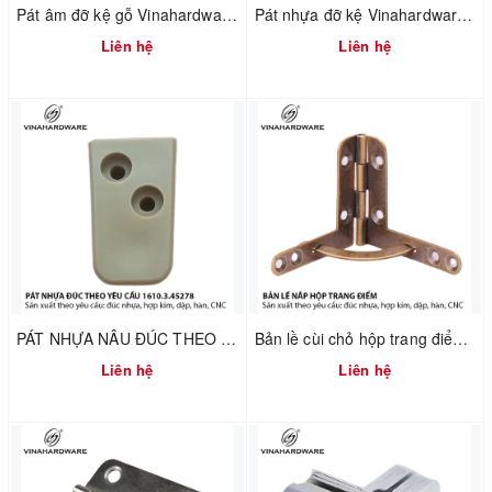
Pát âm đỡ kệ gỗ Vinahardware mã 1608.1.00017
Pát nhựa đỡ kệ Vinahardware mã 1610.4.01240
Liên hệ
Liên hệ
PÁT NHỰA NÂU ĐÚC THEO YÊU CẦU – VINAHARDWARE – 1610.3.45278
Bản lề cùi chỏ hộp trang điểm Vinahardware 7100.4.01118
Liên hệ
Liên hệ