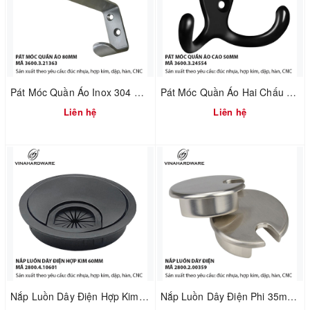
Pát Móc Quần Áo Inox 304 Không Rỉ Tích Hợp Chặn Cửa – Dài 80mm | Mã 3600.3.21363
Pát Móc Quần Áo Hai Chấu Màu Đen Cao 50mm – Vinahardware | Mã 3600.3.24554
Liên hệ
Liên hệ
Nắp Luồn Dây Điện Hợp Kim Phi 60mm Sơn Đen – Mã 2800.4.10601
Nắp Luồn Dây Điện Phi 35mm – Hợp Kim Đúc Xi Mạ Nikel Xước Mờ | Mã 2800.2.00359