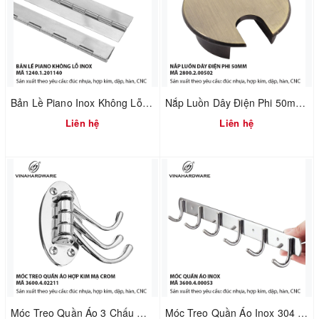
Bản Lề Piano Inox Không Lỗ – Sản Xuất Theo MOQ | Mã 1240.1.50160
Nắp Luồn Dây Điện Phi 50mm Hợp Kim Đúc Xi Mạ Giả Cổ – Mã 2800.2.00502
Liên hệ
Liên hệ
Móc Treo Quần Áo 3 Chấu Gấp Xếp Mạ Crom – Gắn Tường | Mã 3600.4.02211
Móc Treo Quần Áo Inox 304 Gắn Tường – Dùng Cho Nhà Tắm & Nhà Bếp | Mã 3600.4.00053