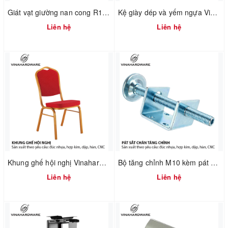
Giát vạt giường nan cong R1000XD2000mm – Mã 3101.1.01000
Kệ giày dép và yếm ngựa Vinahardware 2302.1.64006
Liên hệ
Liên hệ
Khung ghế hội nghị Vinahardware mã 2302.1.7586
Bộ tăng chỉnh M10 kèm pát chữ U Vinahardware 2702.1.11050
Liên hệ
Liên hệ