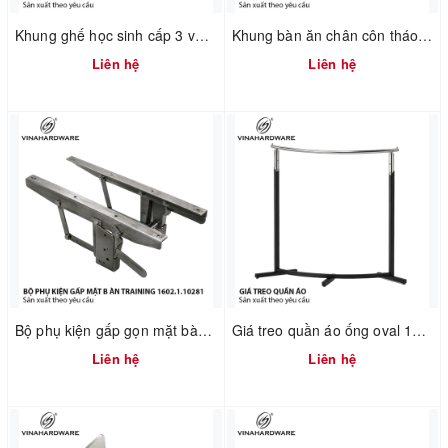
Khung ghế học sinh cấp 3 và đại học - 2300.1.02596 - D360xR360xC440mm
Khung bàn ăn chân côn tháo ráp nhanh 2300.1.73736
Liên hệ
Liên hệ
Bộ phụ kiện gấp gọn mặt bàn training 1602.1.10281
Giá treo quần áo ống oval 1900.1.13506
Liên hệ
Liên hệ