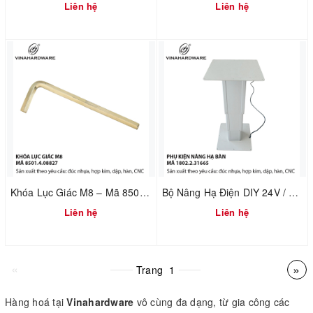
Liên hệ
Liên hệ
Khóa Lục Giác M8 – Mã 8501.4.08827
Bộ Nâng Hạ Điện DIY 24V / 220V – Cơ Cấu Nâng Bàn Tatami – Mã 1802.2.31665
Liên hệ
Liên hệ
«
»
Trang
1
Hàng hoá tại
Vinahardware
vô cùng đa dạng, từ gia công các