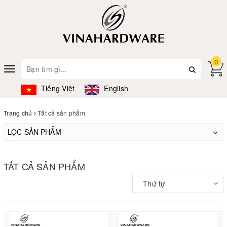
0
Toggle
navigation
Tiếng Việt
English
Trang chủ
Tất cả sản phẩm
LỌC SẢN PHẨM
TẤT CẢ SẢN PHẨM
Thứ tự