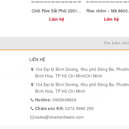
Bám tốt – chống tuôn đầu vít khi siết mạnh
Chốt Rive Sắt Phôi 2201.3.06170
Mạ bảy màu giúp nhận diện tốt và hạn chế gỉ nhẹ
Liên hệ
Liên hệ
Ứng dụng:
Gắn pát liên kết gỗ, tay nâng, bản lề
Tìm kiếm nhi
Sản xuất đồ gỗ, bàn ghế, cửa, tủ treo
Thi công khung sườn, tủ lắp ghép
LIÊN HỆ
154 Đại lộ Bình Dương, Khu phố Đông Ba, Phườ
Bình Hòa, TP Hồ Chí MinhChí Minh
154 Đại lộ Bình Dương, Khu phố Đông Ba, Phườ
Bình Hòa, TP Hồ Chí Minh
Hotline:
0902608828
Chăm sóc KH:
0274 9999 259
sales@vinahardware.com