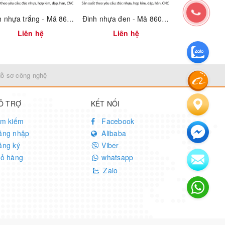
Đinh nhựa trắng - Mã 8604.3.11854
Đinh nhựa đen - Mã 8604.3.11851
Liên hệ
Liên hệ
Liên
Hồ sơ công nghệ
Ỗ TRỢ
KẾT NỐI
ìm kiếm
Facebook
ăng nhập
Alibaba
ăng ký
Viber
iỏ hàng
whatsapp
Zalo