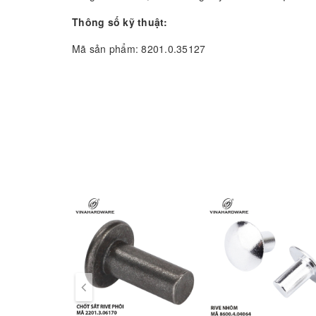
Thông số kỹ thuật:
Mã sản phẩm: 8201.0.35127
Vật liệu: Thép carbon
Bề mặt: Xi mạ kẽm bảy màu (vàng cầu vồng)
Kiểu đầu: Đầu bằng (Phillips)
Kiểu ren: Ren thưa, bước lớn
Đầu mũi: Nhọn, tự khoan
Kích thước: M3 – M6, dài 12mm – 80mm (sản xuất t
Ưu điểm nổi bật:
Dễ lắp vào gỗ thông, gỗ keo, ván ghép…
Đầu chìm giúp thẩm mỹ, không cấn mặt