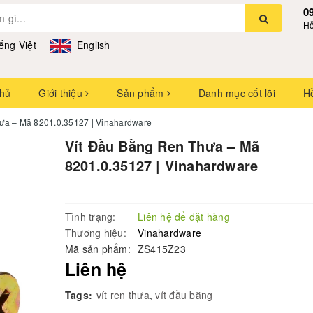
0
Hỗ
ếng Việt
English
chủ
Giới thiệu
Sản phẩm
Danh mục cốt lõi
H
ưa – Mã 8201.0.35127 | Vinahardware
Vít Đầu Bằng Ren Thưa – Mã
8201.0.35127 | Vinahardware
Tình trạng:
Liên hệ để đặt hàng
Thương hiệu:
Vinahardware
Mã sản phẩm:
ZS415Z23
Liên hệ
Tags:
vít ren thưa
,
vít đầu bằng