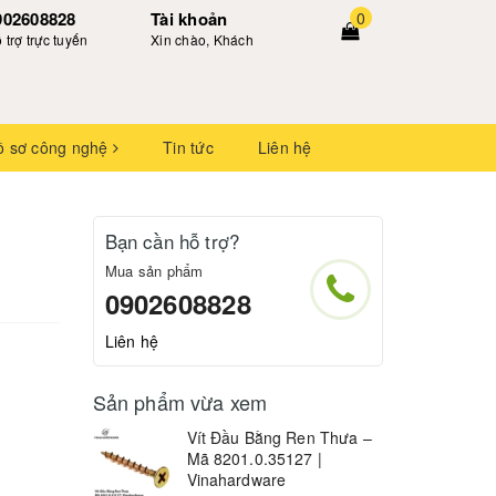
902608828
Tài khoản
0
 trợ trực tuyến
Xin chào, Khách
ồ sơ công nghệ
Tin tức
Liên hệ
Bạn cần hỗ trợ?
Mua sản phẩm
0902608828
Liên hệ
Sản phẩm vừa xem
Vít Đầu Bằng Ren Thưa –
Mã 8201.0.35127 |
Vinahardware