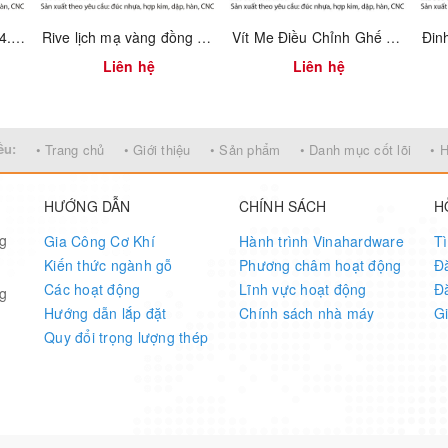
Rive nhôm – Mã 8600.4.04064
Rive lịch mạ vàng đồng – Mã 8600.4.14307
Vít Me Điều Chỉnh Ghế – Mã 8130.0.30300
Liên hệ
Liên hệ
ều:
• Trang chủ
• Giới thiệu
• Sản phẩm
• Danh mục cốt lõi
• 
HƯỚNG DẪN
CHÍNH SÁCH
H
ng
Gia Công Cơ Khí
Hành trình Vinahardware
T
Kiến thức ngành gỗ
Phương châm hoạt động
Đ
Các hoạt động
Lĩnh vực hoạt động
Đ
ng
Hướng dẫn lắp đặt
Chính sách nhà máy
G
Quy đổi trọng lượng thép