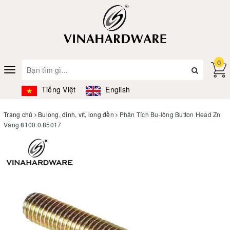
0
Toggle
navigation
Tiếng Việt
English
Trang chủ
Bulong, đinh, vít, long đền
Phân Tích Bu-lông Button Head Zn
Vàng 8100.0.85017