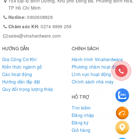
154 Đại lộ Bình Dương, Khu phố Đông Ba, Phường Bình Hòa,
TP Hồ Chí Minh
Hotline:
0902608828
Chăm sóc KH:
0274 9999 259
sales@vinahardware.com
HƯỚNG DẪN
CHÍNH SÁCH
Gia Công Cơ Khí
Hành trình Vinahardware
Kiến thức ngành gỗ
Phương châm hoạt động
Các hoạt động
Lĩnh vực hoạt động
Hướng dẫn lắp đặt
Chính sách nhà máy
Quy đổi trọng lượng thép
HỖ TRỢ
Tìm kiếm
Đăng nhập
Đăng ký
Giỏ hàng