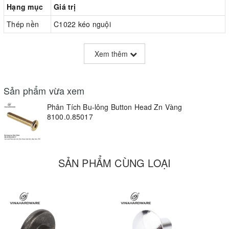
Hạng mục
Giá trị
Thép nền
C1022 kéo nguội
Nhiệt luyện
Tôi 770 °C → ram 200 °C (cấp 4.8)
Xem thêm
Lớp mạ
Zn + Cr³⁺ vàng, ~8 µm, hệ số ma sát K ≈ 0,14
B. THỬ NGHIỆM M4 × 30 mm
Sản phẩm vừa xem
Tiêu chí
Kết quả
Phân Tích Bu-lông Button Head Zn Vàng
8100.0.85017
Tải kéo đứt
14,8 kN
Mô-men tuôn ổ hex
2,2 N·m
Muối NSS 72 h
Không rỉ đỏ
SẢN PHẨM CÙNG LOẠI
Độ cứng bake
> 38 HRC
C. SO SÁNH MÀU PHỦ
Phủ
Thẩm mỹ
NSS 72 h
Giá