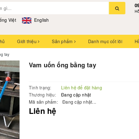
0
Hỗ
ếng Việt
English
chủ
Giới thiệu
Sản phẩm
Danh mục cốt lõi
H
g tay
Vam uốn ống bằng tay
Tình trạng:
Liên hệ để đặt hàng
Thương hiệu:
Đang cập nhật
Mã sản phẩm:
Đang cập nhật...
Liên hệ