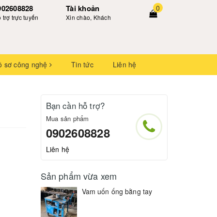
902608828
Tài khoản
0
 trợ trực tuyến
Xin chào, Khách
ồ sơ công nghệ
Tin tức
Liên hệ
Bạn cần hỗ trợ?
Mua sản phẩm
0902608828
Liên hệ
Sản phẩm vừa xem
Vam uốn ống bằng tay