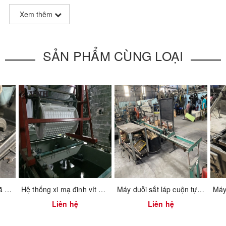
Xem thêm
SẢN PHẨM CÙNG LOẠI
Bộ khuôn chặt láp – Mã 2201.1.0004
Hệ thống xi mạ đinh vít bulong tự động
Máy duỗi sắt láp cuộn tự động cắt
Liên hệ
Liên hệ