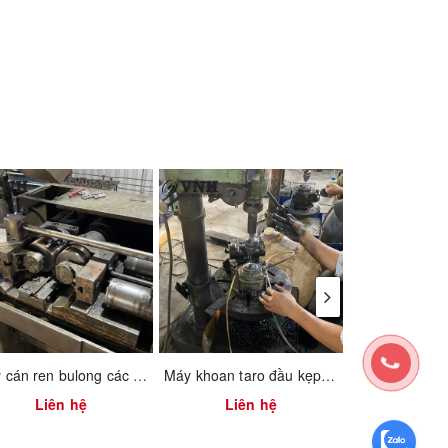
Máy cán ren bulong các loại
Máy khoan taro đầu kẹp hơi
Liên hệ
Liên hệ
Liên