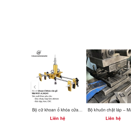
Bộ cữ khoan ổ khóa cửa gỗ – Mã 9101.4.34241 | Vinahardware
Liên hệ
Liên hệ