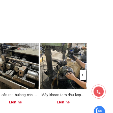
Máy cán ren bulong các loại
Máy khoan taro đầu kẹp hơi
Máy tiện bá
Liên hệ
Liên hệ
Liên