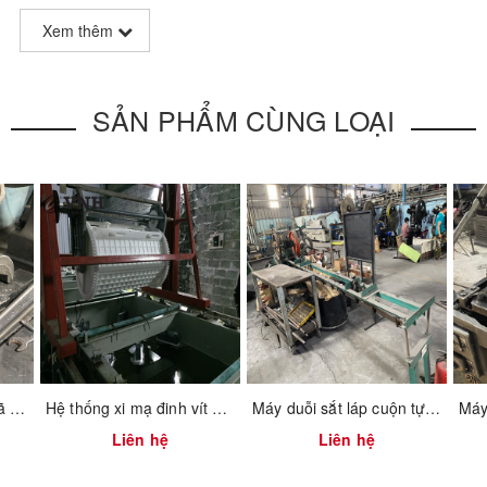
Xem thêm
SẢN PHẨM CÙNG LOẠI
Bộ khuôn chặt láp – Mã 2201.1.0004
Hệ thống xi mạ đinh vít bulong tự động
Máy duỗi sắt láp cuộn tự động cắt
Liên hệ
Liên hệ