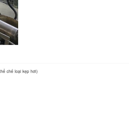
hể chế loại kẹp hơi)