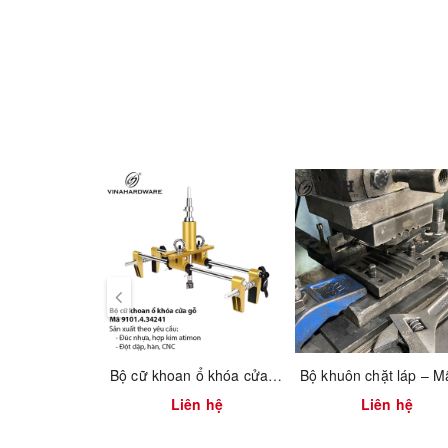
Bộ cữ khoan ổ khóa cửa gỗ – Mã 9101.4.34241 | Vinahardware
Liên hệ
Liên hệ