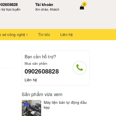
902608828
Tài khoản
0
 trợ trực tuyến
Xin chào, Khách
ồ sơ công nghệ
Tin tức
Liên hệ
Bạn cần hỗ trợ?
Mua sản phẩm
0902608828
Liên hệ
Sản phẩm vừa xem
Máy tiện bán tự động đầu
kẹp