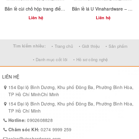
Màu sắc nổi bật:
Màu vàng ánh kim sáng bóng, giúp tôn lên vẻ
Bản lề cùi chỏ hộp trang điểm Vinahardware 7100.4.01118
Bản lề lá U Vinahardware – 1260.3.11009
đẹp tinh tế của nội thất.
Liên hệ
Liên hệ
Dễ lắp đặt:
Đi kèm ốc vít đi kèm, dễ dàng thao tác, phù hợp với
các dự án nội thất gia đình hoặc lớn.
Đóng gói an toàn:
Bao bì bằng túi nhựa + carton, đảm bảo hàng
hóa nguyên vẹn trong quá trình vận chuyển.
Tìm kiếm nhiều:
• Trang chủ
• Giới thiệu
• Sản phẩm
• Danh mục cốt lõi
• Hồ sơ công nghệ
Ứng dụng rộng rãi:
Sản phẩm phù hợp cho nhiều mục đích và không gian như:
LIÊN HỆ
Nhà ở (phòng khách, phòng ngủ, phòng bếp)
154 Đại lộ Bình Dương, Khu phố Đông Ba, Phường Bình Hòa,
Khách sạn, khu nghỉ dưỡng
TP Hồ Chí MinhChí Minh
Trung tâm thương mại, căn hộ cao cấp
154 Đại lộ Bình Dương, Khu phố Đông Ba, Phường Bình Hòa,
Cơ sở y tế, trường học, trung tâm giải trí
TP Hồ Chí Minh
Hotline:
0902608828
Chăm sóc KH:
0274 9999 259
sales@vinahardware.com