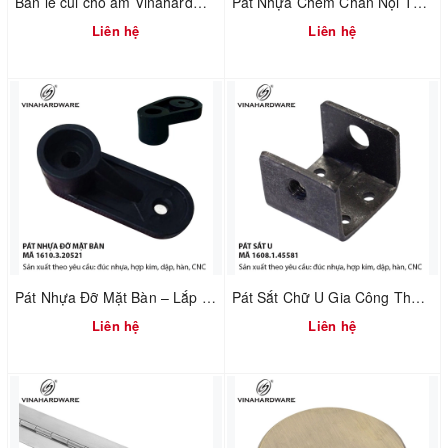
Bản lề cùi chỏ âm Vinahardware 1260.2.10897
Pát Nhựa Chêm Chân Nội Thất – Xử Lý Nền Không Phẳng | Mã 1610.3.20800
Liên hệ
Liên hệ
Pát Nhựa Đỡ Mặt Bàn – Lắp Ráp Nhanh & Chuẩn Khoảng Hở | Mã 1610.3.20521
Pát Sắt Chữ U Gia Công Theo Yêu Cầu – Liên Kết Ngành Gỗ & Cơ Khí | Mã 1608.1.45581
Liên hệ
Liên hệ