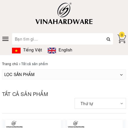
0
Toggle
navigation
Tiếng Việt
English
Trang chủ
Tất cả sản phẩm
LỌC SẢN PHẨM
TẤT CẢ SẢN PHẨM
Thứ tự