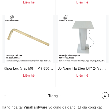
Liên hệ
Liên hệ
Khóa Lục Giác M8 – Mã 8501.4.08827
Bộ Nâng Hạ Điện DIY 24V / 220V – Cơ Cấu Nâng Bàn Tatami – Mã 1802.2.31665
Liên hệ
Liên hệ
«
»
Trang
1
Hàng hoá tại
Vinahardware
vô cùng đa dạng, từ gia công các