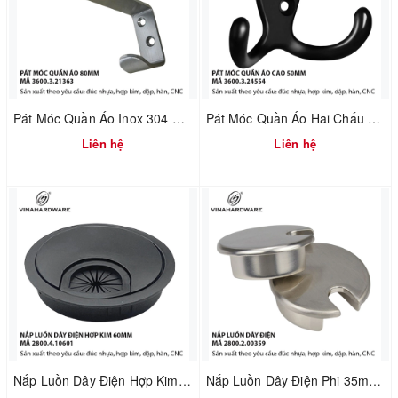
Pát Móc Quần Áo Inox 304 Không Rỉ Tích Hợp Chặn Cửa – Dài 80mm | Mã 3600.3.21363
Pát Móc Quần Áo Hai Chấu Màu Đen Cao 50mm – Vinahardware | Mã 3600.3.24554
Liên hệ
Liên hệ
Nắp Luồn Dây Điện Hợp Kim Phi 60mm Sơn Đen – Mã 2800.4.10601
Nắp Luồn Dây Điện Phi 35mm – Hợp Kim Đúc Xi Mạ Nikel Xước Mờ | Mã 2800.2.00359