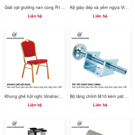
Giát vạt giường nan cong R1000XD2000mm – Mã 3101.1.01000
Kệ giày dép và yếm ngựa Vinahardware 2302.1.64006
Liên hệ
Liên hệ
Khung ghế hội nghị Vinahardware mã 2302.1.7586
Bộ tăng chỉnh M10 kèm pát chữ U Vinahardware 2702.1.11050
Liên hệ
Liên hệ