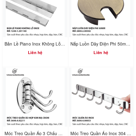
Bản Lề Piano Inox Không Lỗ – Sản Xuất Theo MOQ | Mã 1240.1.50160
Nắp Luồn Dây Điện Phi 50mm Hợp Kim Đúc Xi Mạ Giả Cổ – Mã 2800.2.00502
Liên hệ
Liên hệ
Móc Treo Quần Áo 3 Chấu Gấp Xếp Mạ Crom – Gắn Tường | Mã 3600.4.02211
Móc Treo Quần Áo Inox 304 Gắn Tường – Dùng Cho Nhà Tắm & Nhà Bếp | Mã 3600.4.00053