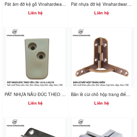
Pát âm đỡ kệ gỗ Vinahardware mã 1608.1.00017
Pát nhựa đỡ kệ Vinahardware mã 1610.4.01240
Liên hệ
Liên hệ
PÁT NHỰA NÂU ĐÚC THEO YÊU CẦU – VINAHARDWARE – 1610.3.45278
Bản lề cùi chỏ hộp trang điểm Vinahardware 7100.4.01118
Liên hệ
Liên hệ