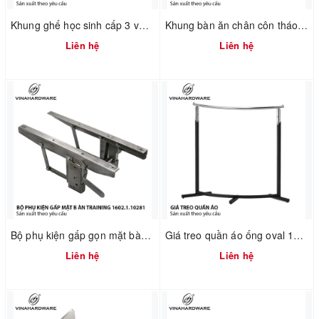
Khung ghế học sinh cấp 3 và đại học - 2300.1.02596 - D360xR360xC440mm
Khung bàn ăn chân côn tháo ráp nhanh 2300.1.73736
Liên hệ
Liên hệ
Bộ phụ kiện gấp gọn mặt bàn training 1602.1.10281
Giá treo quần áo ống oval 1900.1.13506
Liên hệ
Liên hệ