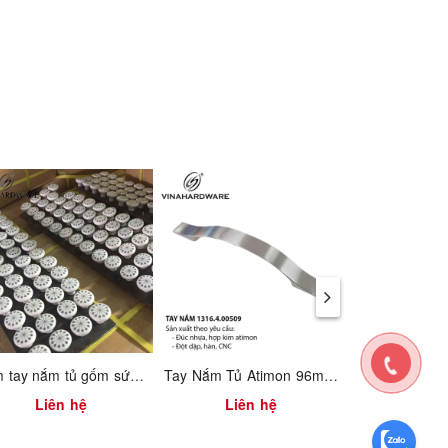
Núm tay nắm tủ gốm sứ / Ceramic cabinet knobs
Tay Nắm Tủ Atimon 96mm 1316.4.00509
Liên hệ
Liên hệ
Liên