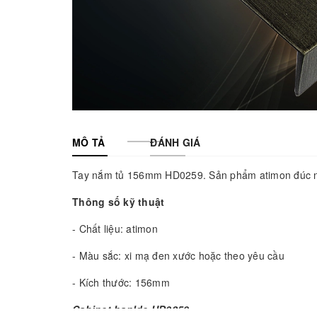
MÔ TẢ
ĐÁNH GIÁ
Tay nắm tủ 156mm HD0259. Sản phẩm atimon đúc ng
Thông số kỹ thuật
- Chất liệu: atimon
- Màu sắc: xi mạ đen xước hoặc theo yêu cầu
- Kích thước: 156mm
Cabinet hanlde HD0259