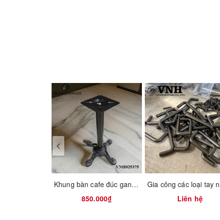
- Material: zinc alloy
- Color: customize
- Size: 156mm
Tên sản phẩm/Items
Tay nắm tủ 156mm HD0259
Khung bàn cafe đúc gang Vinahardware
850.000₫
Liên hệ