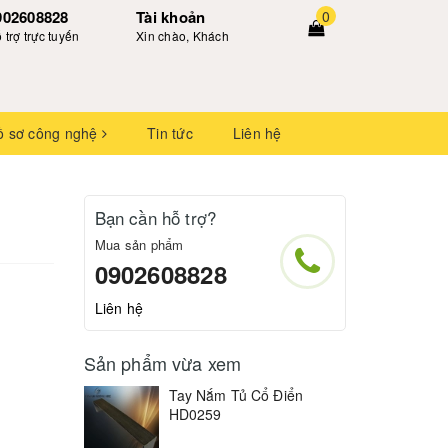
902608828
Tài khoản
0
 trợ trực tuyến
Xin chào, Khách
ồ sơ công nghệ
Tin tức
Liên hệ
Bạn cần hỗ trợ?
Mua sản phẩm
0902608828
Liên hệ
Sản phẩm vừa xem
Tay Nắm Tủ Cổ Điển
HD0259