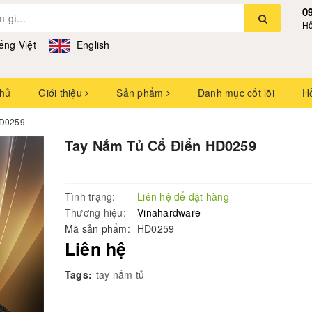
0
Hỗ
ếng Việt
English
chủ
Giới thiệu
Sản phẩm
Danh mục cốt lõi
H
HD0259
Tay Nắm Tủ Cổ Điển HD0259
Tình trạng:
Liên hệ để đặt hàng
Thương hiệu:
Vinahardware
Mã sản phẩm:
HD0259
Liên hệ
Tags:
tay nắm tủ