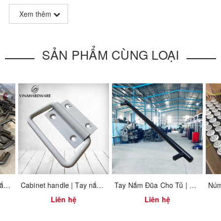
Xem thêm
SẢN PHẨM CÙNG LOẠI
Kích thước/Sizes (mm)
156mm
Gia công các loại tay nắm tủ
Cabinet handle | Tay nắm tủ sơn tĩnh điện trắng HD4060ZH
Tay Nắm Đũa Cho Tủ | Stick Cabinet Handle
Liên hệ
Liên hệ