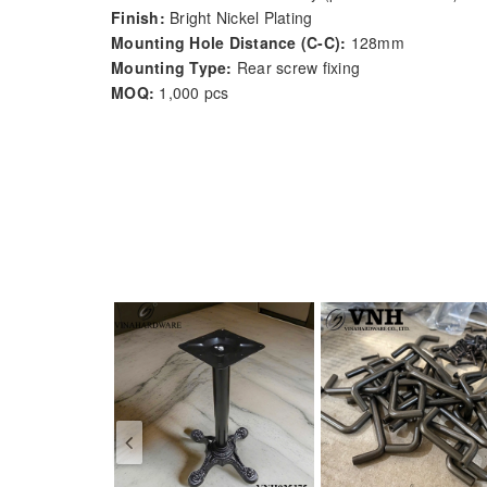
Finish:
Bright Nickel Plating
Mounting Hole Distance (C-C):
128mm
Mounting Type:
Rear screw fixing
MOQ:
1,000 pcs
Lead Time:
15–25 working days
OEM/ODM:
Available (custom finish, logo, size, and
Origin:
Ho Chi Minh City, Vietnam
Product Description:
The
Vinahardware 1310.1.02311 Cabinet Handle
f
making it a perfect fit for
modern wardrobes, drawer
nickel coating
, it offers a minimalist yet sophistica
Its polished look enhances clean lines, while the er
Key Features:
Material
: Solid antimon alloy for strength and longev