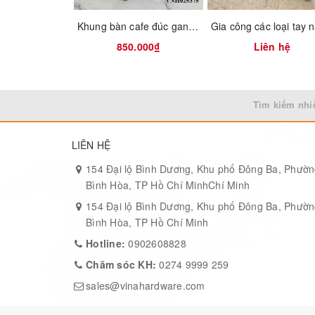
Finish
: Bright nickel – modern, sleek, and resistant 
Khung bàn cafe đúc gang Vinahardware
Design
: Minimalist semi-cylinder shape with tapere
850.000₫
Liên hệ
Installation
: Standard 128mm center-to-center scr
Applications
: Ideal for kitchen drawers, closet doo
Tìm kiếm nhi
Product Specifications:
LIÊN HỆ
154 Đại lộ Bình Dương, Khu phố Đông Ba, Phườ
Item
Bình Hòa, TP Hồ Chí MinhChí Minh
154 Đại lộ Bình Dương, Khu phố Đông Ba, Phườ
Model No.
Bình Hòa, TP Hồ Chí Minh
Hotline:
0902608828
Material
Chăm sóc KH:
0274 9999 259
sales@vinahardware.com
Surface Finish