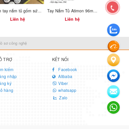
Núm tay nắm tủ gốm sứ / Ceramic cabinet knobs
Tay Nắm Tủ Atimon 96mm 1316.4.00509
Liên hệ
Liên hệ
Liên
Hồ sơ công nghệ
Ỗ TRỢ
KẾT NỐI
ìm kiếm
Facebook
ăng nhập
Alibaba
ăng ký
Viber
iỏ hàng
whatsapp
Zalo