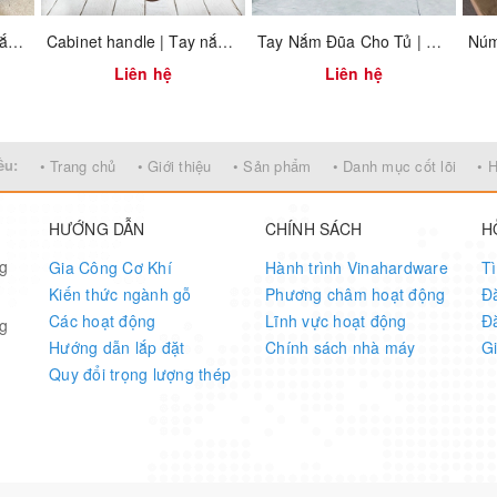
to tarnish
Gia công các loại tay nắm tủ
Cabinet handle | Tay nắm tủ sơn tĩnh điện trắng HD4060ZH
Tay Nắm Đũa Cho Tủ | Stick Cabinet Handle
d edges
Liên hệ
Liên hệ
ew mount
rs, or modern wood furniture
ều:
• Trang chủ
• Giới thiệu
• Sản phẩm
• Danh mục cốt lõi
• 
HƯỚNG DẪN
CHÍNH SÁCH
H
ng
Gia Công Cơ Khí
Hành trình Vinahardware
T
Details
Kiến thức ngành gỗ
Phương châm hoạt động
Đ
Các hoạt động
Lĩnh vực hoạt động
Đ
ng
1310.1.02311
Hướng dẫn lắp đặt
Chính sách nhà máy
G
Quy đổi trọng lượng thép
Antimon alloy
Bright nickel plating