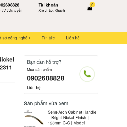
902608828
Tài khoản
0
 trợ trực tuyến
Xin chào, Khách
ồ sơ công nghệ
Tin tức
Liên hệ
Nickel
Bạn cần hỗ trợ?
02311
Mua sản phẩm
0902608828
Liên hệ
Sản phẩm vừa xem
Semi-Arch Cabinet Handle
– Bright Nickel Finish |
128mm C-C | Model