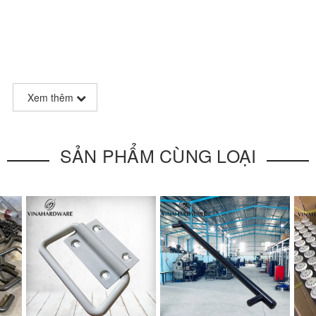
 packaging)
Xem thêm
SẢN PHẨM CÙNG LOẠI
eatures a
streamlined semi-arched design
with smooth rounded e
s, and cabinetry
. Cast in durable
antimon alloy
and finished in a
ted touch to contemporary furniture.
gonomic curvature provides a comfortable grip for frequent use.
ity