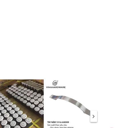
dges,
bright