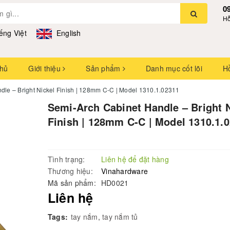
0
Hỗ
ếng Việt
English
chủ
Giới thiệu
Sản phẩm
Danh mục cốt lõi
H
dle – Bright Nickel Finish | 128mm C-C | Model 1310.1.02311
Semi-Arch Cabinet Handle – Bright 
Finish | 128mm C-C | Model 1310.1.
Tình trạng:
Liên hệ để đặt hàng
Thương hiệu:
Vinahardware
Mã sản phẩm:
HD0021
Liên hệ
Tags:
tay nắm
,
tay nắm tủ