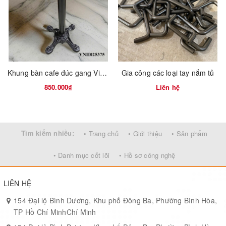
Khung bàn cafe đúc gang Vinahardware
Gia công các loại tay nắm tủ
850.000₫
Liên hệ
Tìm kiếm nhiều:
• Trang chủ
• Giới thiệu
• Sản phẩm
• Danh mục cốt lõi
• Hồ sơ công nghệ
LIÊN HỆ
154 Đại lộ Bình Dương, Khu phố Đông Ba, Phường Bình Hòa,
TP Hồ Chí MinhChí Minh