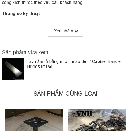
công kích thước theo yêu cầu khách hàng.
Thông số kỹ thuật
- Chất liệu: hợp kim nhôm
Xem thêm
- Màu sắc: đen
- Kích thước dài: 180mm, 250mm, 280mm, 300mm, 350mm,
Sản phẩm vừa xem
380mm, 400mm, 600mm
Tay nắm tủ bằng nhôm màu đen / Cabinet handle
Kích thước/Sizes L
HD0051C180
Tên sản phẩm/Items
(mm)
Tay nắm nhôm 180mm
180mm
SẢN PHẨM CÙNG LOẠI
HD0051C180