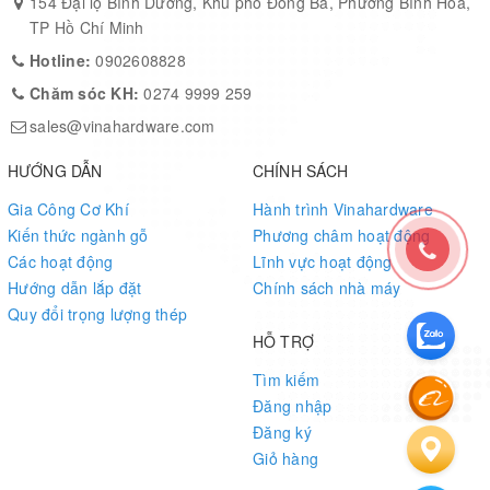
154 Đại lộ Bình Dương, Khu phố Đông Ba, Phường Bình Hòa,
TP Hồ Chí Minh
Hotline:
0902608828
Chăm sóc KH:
0274 9999 259
sales@vinahardware.com
HƯỚNG DẪN
CHÍNH SÁCH
Gia Công Cơ Khí
Hành trình Vinahardware
Kiến thức ngành gỗ
Phương châm hoạt động
Các hoạt động
Lĩnh vực hoạt động
Hướng dẫn lắp đặt
Chính sách nhà máy
Quy đổi trọng lượng thép
HỖ TRỢ
Tìm kiếm
Đăng nhập
Đăng ký
Giỏ hàng