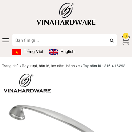
0
Toggle
navigation
Tiếng Việt
English
Trang chủ
Ray trượt, bản lề, tay nắm, bánh xe
Tay nắm tủ 1316.4.16292