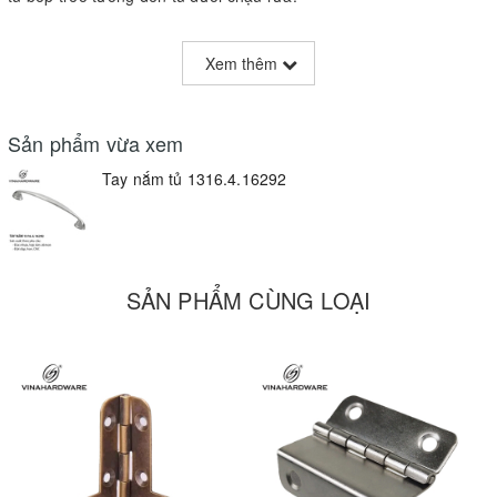
Lớp xi mạ crom mờ cao cấp
Bề mặt satin không chỉ chống bám dấu vân tay, trầy xước mà còn
Xem thêm
giữ màu ổn định trong điều kiện ẩm ướt và nhiệt độ thay đổi liên
tục.
Sản phẩm vừa xem
Hợp kim nhôm nguyên khối
Tay nắm tủ 1316.4.16292
Nhẹ nhưng cực kỳ chắc chắn, chịu lực đóng – mở thường xuyên
mà không cong vênh hay biến dạng.
Thiết kế ôm tay tiện dụng
Đường cong nhẹ nhàng ôm lấy ngón tay, mang lại cảm giác kéo
SẢN PHẨM CÙNG LOẠI
mở êm ái và chắc chắn.
Lắp đặt nhanh chóng
Khoan hai lỗ theo kích thước 128 mm, vặn vít âm phía sau—xong
ngay trong “một nốt nhạc,” không đục nhiều lần.
Chất lượng đáp ứng nhu cầu cao
Sản xuất theo tiêu chuẩn xuất khẩu, luôn duy trì kho linh kiện và
chất lượng xi mạ đồng đều, sẵn sàng phục vụ dự án nội thất quy