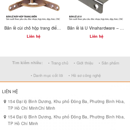
Khoan lỗ tiêu chuẩn, vặn vít siết chặt, hoàn thiện trong chưa đầy
5 phút.
5. Ứng dụng đa dụng
Bản lề cùi chỏ hộp trang điểm Vinahardware 7100.4.01118
Bản lề lá U Vinahardware – 1260.3.11009
Liên hệ
Liên hệ
Tủ bếp, tủ áo, ngăn kéo lavabo
Kệ trưng bày, tủ hồ sơ văn phòng
Mọi không gian cần phụ kiện nhẹ, đẹp và bền
Tìm kiếm nhiều:
• Trang chủ
• Giới thiệu
• Sản phẩm
Với
tay nắm tủ Vinahardware Light ken xước
, bạn sẽ sở hữu
• Danh mục cốt lõi
• Hồ sơ công nghệ
chi tiết nhỏ nhưng nâng tầm toàn bộ phong cách sống – gọn
gàng, tinh giản và đáng tin cậy.
LIÊN HỆ
154 Đại lộ Bình Dương, Khu phố Đông Ba, Phường Bình Hòa,
TP Hồ Chí MinhChí Minh
154 Đại lộ Bình Dương, Khu phố Đông Ba, Phường Bình Hòa,
TP Hồ Chí Minh