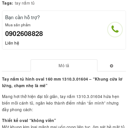
Tags:
tay nắm tủ
Bạn cần hỗ trợ?
Mua sản phẩm
0902608828
Liên hệ
Mô tả
Tay nắm tủ hình oval 160 mm 1310.3.01604 – “Khung cửa lơ
lửng, chạm nhẹ là mê”
Mang hơi thở hiện đại tối giản, tay nắm 1310.3.01604 hứa hẹn
biến mỗi cánh tủ, ngăn kéo thành điểm nhấn “ẩn mình” nhưng
đầy phong cách:
Thiết kế oval “không viền”
Một khung kim loại mảnh mai uốn cong liên tục, ôm sát bề mặt tủ,