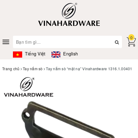
0
Toggle
navigation
Tiếng Việt
English
Trang chủ
Tay nắm sò
Tay nắm sò “mặt nạ” Vinahardware 1316.1.00401