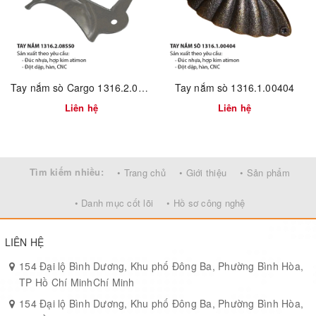
– Cung cấp ổn định số lượng lớn trên toàn quốc, giao hàng đúng
tiến độ, bảo hành hậu mãi chu đáo.
Tay nắm sò Cargo 1316.2.08550 tem nhãn
Tay nắm sò 1316.1.00404
Liên hệ
Liên hệ
Tìm kiếm nhiều:
• Trang chủ
• Giới thiệu
• Sản phẩm
• Danh mục cốt lõi
• Hồ sơ công nghệ
LIÊN HỆ
154 Đại lộ Bình Dương, Khu phố Đông Ba, Phường Bình Hòa,
TP Hồ Chí MinhChí Minh
154 Đại lộ Bình Dương, Khu phố Đông Ba, Phường Bình Hòa,