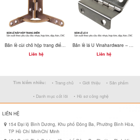
việc, cabin văn phòng.
Hòa quyện hoàn hảo với nội thất gỗ tự nhiên, MDF sơn phủ hoặc
bề mặt sơn sáng.
💡 Lợi ích nổi bật
Chi phí hợp lý
: Inox 201 giảm giá thành nhưng vẫn đảm bảo độ
Bản lề cùi chỏ hộp trang điểm Vinahardware 7100.4.01118
Bản lề lá U Vinahardware – 1260.3.11009
bền và thẩm mỹ.
Liên hệ
Liên hệ
Cảm giác đầm tay
: Thao tác nhẹ nhàng, chắc chắn, nâng tầm
trải nghiệm người dùng.
Tìm kiếm nhiều:
• Trang chủ
• Giới thiệu
• Sản phẩm
Bền bỉ với thời gian
: Chống ăn mòn, oxy hóa—đặc biệt phù hợp
khu vực bếp và phòng tắm.
• Danh mục cốt lõi
• Hồ sơ công nghệ
LIÊN HỆ
154 Đại lộ Bình Dương, Khu phố Đông Ba, Phường Bình Hòa,
TP Hồ Chí MinhChí Minh