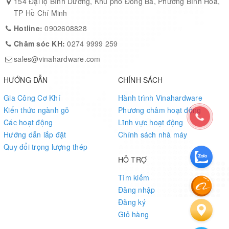
154 Đại lộ Bình Dương, Khu phố Đông Ba, Phường Bình Hòa,
TP Hồ Chí Minh
Hotline:
0902608828
Chăm sóc KH:
0274 9999 259
sales@vinahardware.com
HƯỚNG DẪN
CHÍNH SÁCH
Gia Công Cơ Khí
Hành trình Vinahardware
Kiến thức ngành gỗ
Phương châm hoạt động
Các hoạt động
Lĩnh vực hoạt động
Hướng dẫn lắp đặt
Chính sách nhà máy
Quy đổi trọng lượng thép
HỖ TRỢ
Tìm kiếm
Đăng nhập
Đăng ký
Giỏ hàng