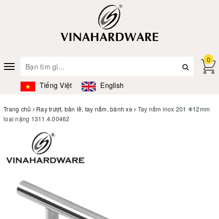
0
Toggle
navigation
Tiếng Việt
English
Trang chủ
Ray trượt, bản lề, tay nắm, bánh xe
Tay nắm inox 201 Φ12mm
loại nặng 1311.4.00462