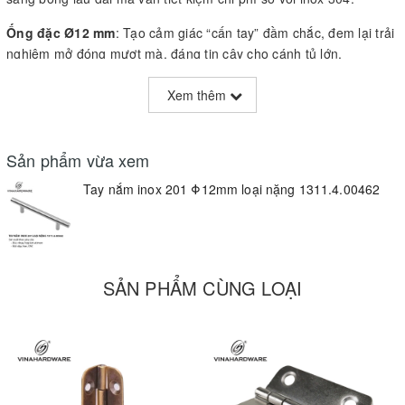
Ống đặc Ø12 mm
: Tạo cảm giác “cấn tay” đầm chắc, đem lại trải
nghiệm mở đóng mượt mà, đáng tin cậy cho cánh tủ lớn.
🔩 Gia công siêu chính xác
Xem thêm
Đúc từ hợp kim Atimon, gia công CNC và hàn điểm tỉ mỉ, không lộ
vết nối, giữ nguyên đường nét thanh thoát.
Sản phẩm vừa xem
Bề mặt đánh bóng gương, dễ lau chùi, chống dấu vân tay và mồ
Tay nắm inox 201 Φ12mm loại nặng 1311.4.00462
hôi.
⚙️ Lắp đặt nhanh, chắc chắn
Khoan lỗ Ø6 mm tiêu chuẩn, bắt vít âm hoặc nổi theo yêu cầu,
SẢN PHẨM CÙNG LOẠI
hoàn thiện chỉ trong vài bước đơn giản.
Chân đế vững chãi, không rung lắc dù sử dụng tần suất cao.
🏡 Ứng dụng đa phong cách
Phù hợp mọi không gian: tủ bếp, tủ quần áo, ngăn kéo bàn làm