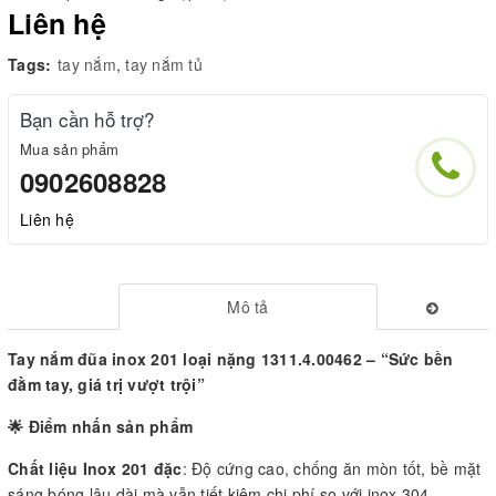
Liên hệ
Tags:
tay nắm
,
tay nắm tủ
Bạn cần hỗ trợ?
Mua sản phẩm
0902608828
Liên hệ
Mô tả
Tay nắm đũa inox 201 loại nặng 1311.4.00462 – “Sức bền
đằm tay, giá trị vượt trội”
🌟 Điểm nhấn sản phẩm
Chất liệu Inox 201 đặc
: Độ cứng cao, chống ăn mòn tốt, bề mặt
sáng bóng lâu dài mà vẫn tiết kiệm chi phí so với inox 304.