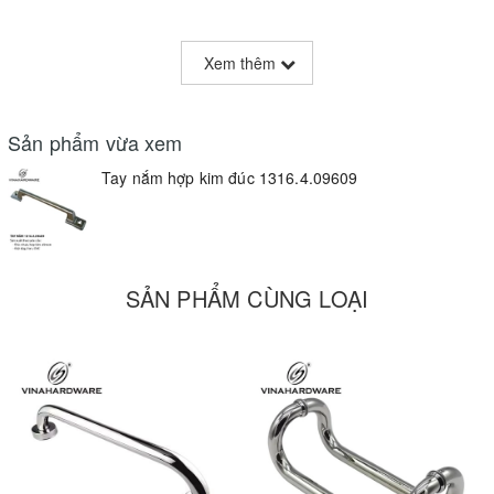
1. Vẻ ngoài tối giản, hiện đại
Xem thêm
Đường thẳng không khuyết
: thanh kim loại mảnh mai chạy
thẳng giữa hai đầu đế vuông, đem lại cảm giác gọn gàng, phóng
khoáng.
Sản phẩm vừa xem
Lớp xi mạ nickel sáng mượt
: tạo hiệu ứng ánh kim nhẹ nhàng,
Tay nắm hợp kim đúc 1316.4.09609
phù hợp với mọi tông gỗ và bề mặt sơn, từ trắng tinh khôi đến gỗ
óc chó trầm mật.
2. Kết cấu chắc chắn, tuổi thọ cao
SẢN PHẨM CÙNG LOẠI
Hợp kim kẽm đúc liền khối
: độ cứng vượt trội, chịu lực kéo mở
liên tục mà không biến dạng.
Hoàn thiện CNC & hàn điểm
: mối nối kín khít, không burr kim
loại, đảm bảo đường nét sắc sảo và bề mặt nhẵn mịn.
3. Lắp đặt nhanh chóng