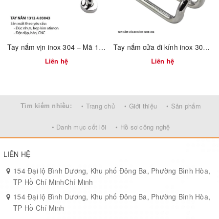
Tâm lỗ 96 mm tiêu chuẩn
: dễ dàng thay thế tay nắm cũ mà
không cần khoét lại.
Chân đế vuông vững chắc
: hai lỗ vít nổi, thao tác khoan lắp
đơn giản, hoàn thiện chỉ trong “một nốt nhạc”.
Tay nắm vịn inox 304 – Mã 1312.4.03043
Tay nắm cửa đi kính inox 304 - Mã 1311.4.02300
Liên hệ
Liên hệ
4. Ứng dụng linh hoạt
Ngăn kéo bếp & tủ lavabo
: chịu ẩm tốt, không lo oxy hóa trong
môi trường nước.
Tìm kiếm nhiều:
• Trang chủ
• Giới thiệu
• Sản phẩm
Tủ quần áo & tủ trưng bày
: ánh kim phản chiếu mềm mại, tôn
lên gam màu vải và đồ decor.
• Danh mục cốt lõi
• Hồ sơ công nghệ
Văn phòng & showroom
: vẻ hiện đại, chuyên nghiệp, giúp
LIÊN HỆ
không gian thêm phần chỉnh chu.
154 Đại lộ Bình Dương, Khu phố Đông Ba, Phường Bình Hòa,
TP Hồ Chí MinhChí Minh
154 Đại lộ Bình Dương, Khu phố Đông Ba, Phường Bình Hòa,
TP Hồ Chí Minh