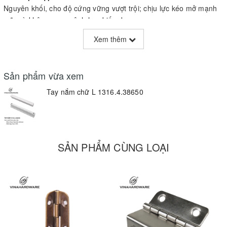
Nguyên khối, cho độ cứng vững vượt trội; chịu lực kéo mở mạnh
mẽ mà không cong vênh hay biến dạng.
Hoàn thiện nhôm tự nhiên
Xem thêm
Bề mặt anodized mờ nhẹ nhàng, thể hiện trọn vẹn kết cấu kim
loại, chống oxy hóa và hạn chế vân tay.
Sản phẩm vừa xem
Thiết kế chữ L tinh gọn
Tay nắm chữ L 1316.4.38650
– Góc 90° chính xác, thân tay nắm vuông vức, mang lại cảm giác
mạnh mẽ, hiện đại.
– Đế âm chìm: lắp đặt gọn gàng, không lộ ốc vít, giữ vẻ liền mạch
cho bề mặt tủ.
SẢN PHẨM CÙNG LOẠI
Đa dạng kích thước
Từ 96 mm đến 320 mm tâm lỗ, bạn có thể chọn chiều dài và tâm
lỗ phù hợp với mọi loại tủ – bếp, quần áo, ngăn kéo bàn làm
việc…