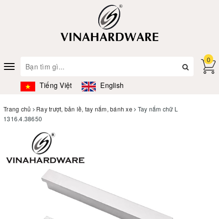
0
Toggle
navigation
Tiếng Việt
English
Trang chủ
Ray trượt, bản lề, tay nắm, bánh xe
Tay nắm chữ L
1316.4.38650