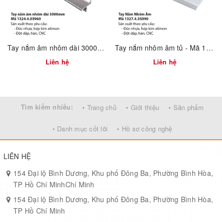
– Ứng dụng cho mọi không gian: căn hộ, văn phòng, showroom,
homestay.
Với tay nắm âm 1327.4.00901, bạn không chỉ nâng tầm thẩm mỹ
mà còn tối ưu trải nghiệm sử dụng. Hãy lựa chọn đa dạng kích
Tay nắm âm nhôm dài 3000mm - Mã 1324.4.03960
Tay nắm nhôm âm tủ - Mã 1327.4.35090
thước để hoàn thiện từng chi tiết nhỏ trong không gian sống!
Liên hệ
Liên hệ
Tìm kiếm nhiều:
• Trang chủ
• Giới thiệu
• Sản phẩm
• Danh mục cốt lõi
• Hồ sơ công nghệ
LIÊN HỆ
154 Đại lộ Bình Dương, Khu phố Đông Ba, Phường Bình Hòa,
TP Hồ Chí MinhChí Minh
154 Đại lộ Bình Dương, Khu phố Đông Ba, Phường Bình Hòa,
TP Hồ Chí Minh