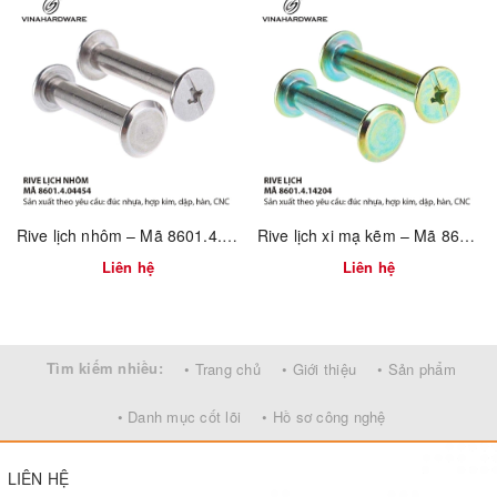
✅ Độ bám cao – không cần keo dán
✅ Không có tai – phù hợp cấy âm kín mặt ván
✅ Bề mặt xử lý kỹ chống rỉ – phù hợp môi trường độ ẩm cao
Rive lịch nhôm – Mã 8601.4.04454
Rive lịch xi mạ kẽm – Mã 8601.4.14204
Liên hệ
Liên hệ
Tìm kiếm nhiều:
• Trang chủ
• Giới thiệu
• Sản phẩm
• Danh mục cốt lõi
• Hồ sơ công nghệ
LIÊN HỆ