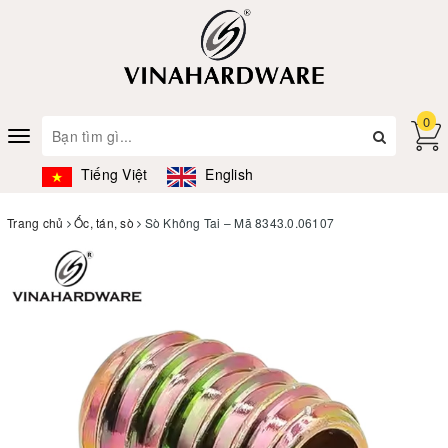
0
Toggle
navigation
Tiếng Việt
English
Trang chủ
Ốc, tán, sò
Sò Không Tai – Mã 8343.0.06107