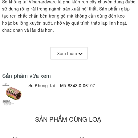
Sò không tai Vinahardware là phụ kiện ren cấy chuyên dụng được
sử dụng rộng rãi trong ngành sản xuất nội thất. Sản phẩm giúp
tạo ren chắc chắn bên trong gỗ mà không cần dùng đến keo
hoặc bu lông xuyên suốt, nhờ vậy quá trình tháo lắp linh hoạt,
chắc chắn và lâu dài hơn.
Thông tin kỹ thuật
Xem thêm
Mã sản phẩm: 8343.0.06107
Vật liệu: Thép cường lực
Sản phẩm vừa xem
Xử lý bề mặt: Xi mạ kẽm bảy màu (vàng cầu vồng)
Sò Không Tai – Mã 8343.0.06107
Cấu trúc: Ren ngoài sâu, ren trong M6
Loại: Không tai – tiện lợi cho cấy âm
SẢN PHẨM CÙNG LOẠI
Ưu điểm nổi bật
✅ Lắp đặt nhanh bằng tua vít hoặc máy bắt vít